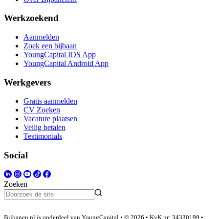
Werkzoekend
Aanmelden
Zoek een bijbaan
YoungCapital IOS App
YoungCapital Android App
Werkgevers
Gratis aanmelden
CV Zoeken
Vacature plaatsen
Veilig betalen
Testimonials
Social
Zoeken
Bijbanen.nl is onderdeel van YoungCapital • © 2026 • KvK nr: 34330199 •