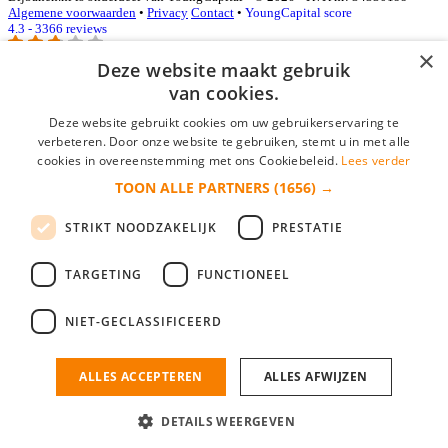
Algemene voorwaarden
•
Privacy
Contact
•
YoungCapital score
4.3 - 3366 reviews
×
Deze website maakt gebruik
van cookies.
Inloggen als bedrijf
Deze website gebruikt cookies om uw gebruikerservaring te
E-mail
*
verbeteren. Door onze website te gebruiken, stemt u in met alle
cookies in overeenstemming met ons Cookiebeleid.
Lees verder
TOON ALLE PARTNERS
(1656) →
Wachtwoord
STRIKT NOODZAKELIJK
PRESTATIE
login gegevens onthouden
Wachtwoord vergeten?
login
TARGETING
FUNCTIONEEL
Bedrijf aanmelden
NIET-GECLASSIFICEERD
Na het aanmelden kun je meteen je vacature plaatsen en heb je je
nieuwe collega/werknemer zo gevonden!
ALLES ACCEPTEREN
ALLES AFWIJZEN
Heb je nog geen gratis bedrijfsprofiel?
DETAILS WEERGEVEN
Bedrijf aanmelden