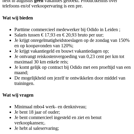
hebt in augustus
geen
vakanties geboekt. Productkennis over
telefoons en/of verkoopervaring is een pre.
Wat wij bieden
Parttime commercieel medewerker bij Odido in Leiden ;
Salaris tussen € 17,93 en € 20,93 bruto per uur;
Je krijgt onregelmatigheidstoeslagen op de zondag van 150%
en op koopavonden van 120%;
Je krijgt vakantiegeld en bouwt vakantiedagen op;
Je ontvangt reiskostenvergoeding van 0,23 cent per km tot
maximaal 30 km enkele reis;
Je komt gelijk op contract bij Odido met een proeftijd van een
maand;
De mogelijkheid om jezelf te ontwikkelen door middel van
trainingen.
Wat wij vragen
Minimaal mbo4 werk- en denkniveau;
Je bent 18 jaar of ouder;
Je bent commercieel ingesteld en ziet en benut
verkoopkansen;.
Je hebt al saleservaring;