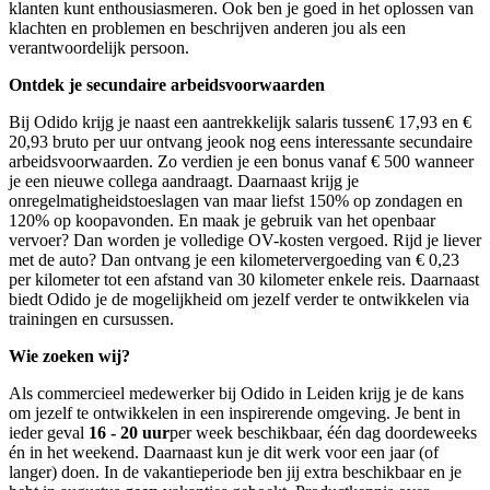
klanten kunt enthousiasmeren. Ook ben je goed in het oplossen van
klachten en problemen en beschrijven anderen jou als een
verantwoordelijk persoon.
Ontdek je secundaire arbeidsvoorwaarden
Bij Odido krijg je naast een aantrekkelijk s
alaris tussen
€ 17,93 en €
20,93
bruto per uur ontvang je
ook nog eens interessante secundaire
arbeidsvoorwaarden. Zo verdien je een bonus vanaf € 500 wanneer
je een nieuwe collega aandraagt. Daarnaast krijg je
onregelmatigheidstoeslagen van maar liefst 150% op zondagen en
120% op koopavonden. En maak je gebruik van het openbaar
vervoer? Dan worden je volledige OV-kosten vergoed. Rijd je liever
met de auto? Dan ontvang je een kilometervergoeding van € 0,23
per kilometer tot een afstand van 30 kilometer enkele reis. Daarnaast
biedt Odido je de mogelijkheid om jezelf verder te ontwikkelen via
trainingen en cursussen.
Wie zoeken wij?
Als commercieel medewerker bij Odido in Leiden krijg je de kans
om jezelf te ontwikkelen in een inspirerende omgeving. Je bent in
ieder geval
16 - 20 uur
per week beschikbaar, één dag doordeweeks
én in het weekend. Daarnaast kun je dit werk voor een jaar (of
langer) doen. In de vakantieperiode ben jij extra beschikbaar en je