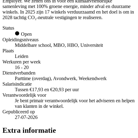
Employer. We zetten ons in voor een klimaatvriendelijke
samenleving met 100% groene energie, minder afval en duurzame
winkels. In 2025 zijn 17 winkels verduurzaamd en het doel is om in
2028 tachtig CO₂-neutrale vestigingen te realiseren.
Status
Open
Opleidingsniveaus
Middelbare school, MBO, HBO, Universiteit
Plaats
Leiden
Werkuren per week
16 - 20
Dienstverbanden
Parttime (overdag), Avondwerk, Weekendwerk
Salarisindicatie
Tussen €17,93 en €20,93 per uur
Verantwoordelijk voor
Je bent primair verantwoordelijk voor het adviseren en helpen
van klanten in de winkel.
Gepubliceerd op
27-07-2026
Extra informatie