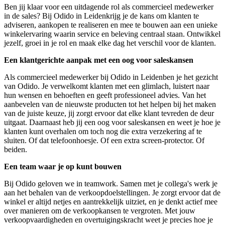
Ben jij klaar voor een uitdagende rol als commercieel medewerker
in de sales? Bij Odido in Leidenkrijg je de kans om klanten te
adviseren, aankopen te realiseren en mee te bouwen aan een unieke
winkelervaring waarin service en beleving centraal staan. Ontwikkel
jezelf, groei in je rol en maak elke dag het verschil voor de klanten.
Een klantgerichte aanpak met een oog voor saleskansen
Als commercieel medewerker bij Odido in Leidenben je het gezicht
van Odido. Je verwelkomt klanten met een glimlach, luistert naar
hun wensen en behoeften en geeft professioneel advies. Van het
aanbevelen van de nieuwste producten tot het helpen bij het maken
van de juiste keuze, jij zorgt ervoor dat elke klant tevreden de deur
uitgaat. Daarnaast heb jij een oog voor saleskansen en weet je hoe je
klanten kunt overhalen om toch nog die extra verzekering af te
sluiten. Of dat telefoonhoesje. Of een extra screen-protector. Of
beiden.
Een team waar je op kunt bouwen
Bij Odido geloven we in teamwork. Samen met je collega's werk je
aan het behalen van de verkoopdoelstellingen. Je zorgt ervoor dat de
winkel er altijd netjes en aantrekkelijk uitziet, en je denkt actief mee
over manieren om de verkoopkansen te vergroten. Met jouw
verkoopvaardigheden en overtuigingskracht weet je precies hoe je