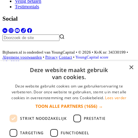
Veilig betalen
Testimonials
Social
Bijbanen.nl is onderdeel van YoungCapital • © 2026 • KvK nr: 34330199 •
Algemene voorwaarden
•
Privacy
Contact
•
YoungCapital score
4.3 - 3366 reviews
×
Deze website maakt gebruik
van cookies.
Inloggen als bedrijf
Deze website gebruikt cookies om uw gebruikerservaring te
verbeteren. Door onze website te gebruiken, stemt u in met alle
E-mail
*
cookies in overeenstemming met ons Cookiebeleid.
Lees verder
TOON ALLE PARTNERS
(1656) →
Wachtwoord
STRIKT NOODZAKELIJK
PRESTATIE
login gegevens onthouden
Wachtwoord vergeten?
login
TARGETING
FUNCTIONEEL