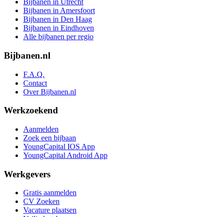
Bijbanen in Utrecht
Bijbanen in Amersfoort
Bijbanen in Den Haag
Bijbanen in Eindhoven
Alle bijbanen per regio
Bijbanen.nl
F.A.Q.
Contact
Over Bijbanen.nl
Werkzoekend
Aanmelden
Zoek een bijbaan
YoungCapital IOS App
YoungCapital Android App
Werkgevers
Gratis aanmelden
CV Zoeken
Vacature plaatsen