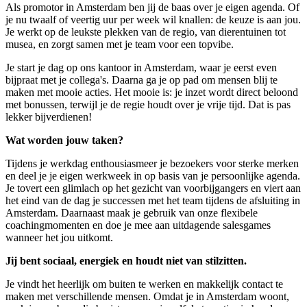
Als promotor in Amsterdam ben jij de baas over je eigen agenda. Of
je nu twaalf of veertig uur per week wil knallen: de keuze is aan jou.
Je werkt op de leukste plekken van de regio, van dierentuinen tot
musea, en zorgt samen met je team voor een topvibe.
Je start je dag op ons kantoor in Amsterdam, waar je eerst even
bijpraat met je collega's. Daarna ga je op pad om mensen blij te
maken met mooie acties. Het mooie is: je inzet wordt direct beloond
met bonussen, terwijl je de regie houdt over je vrije tijd. Dat is pas
lekker bijverdienen!
Wat worden jouw taken?
Tijdens je werkdag enthousiasmeer je bezoekers voor sterke merken
en deel je je eigen werkweek in op basis van je persoonlijke agenda.
Je tovert een glimlach op het gezicht van voorbijgangers en viert aan
het eind van de dag je successen met het team tijdens de afsluiting in
Amsterdam. Daarnaast maak je gebruik van onze flexibele
coachingmomenten en doe je mee aan uitdagende salesgames
wanneer het jou uitkomt.
Jij bent sociaal, energiek en houdt niet van stilzitten.
Je vindt het heerlijk om buiten te werken en makkelijk contact te
maken met verschillende mensen. Omdat je in Amsterdam woont,