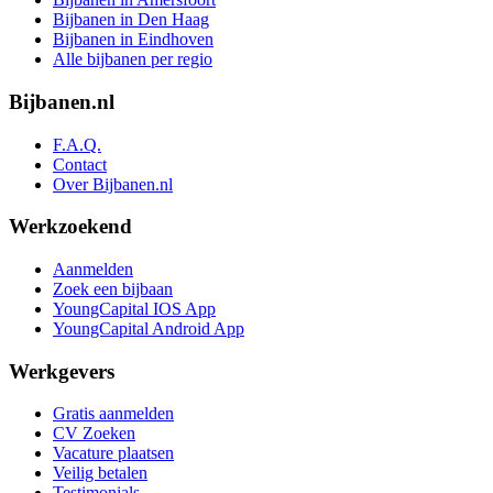
Bijbanen in Den Haag
Bijbanen in Eindhoven
Alle bijbanen per regio
Bijbanen.nl
F.A.Q.
Contact
Over Bijbanen.nl
Werkzoekend
Aanmelden
Zoek een bijbaan
YoungCapital IOS App
YoungCapital Android App
Werkgevers
Gratis aanmelden
CV Zoeken
Vacature plaatsen
Veilig betalen
Testimonials