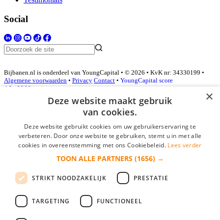
Social
Bijbanen.nl is onderdeel van YoungCapital • © 2026 • KvK nr: 34330199 •
Algemene voorwaarden
•
Privacy
Contact
•
YoungCapital score
4.3 - 3366 reviews
×
Deze website maakt gebruik
van cookies.
Inloggen als bedrijf
Deze website gebruikt cookies om uw gebruikerservaring te
verbeteren. Door onze website te gebruiken, stemt u in met alle
E-mail
*
cookies in overeenstemming met ons Cookiebeleid.
Lees verder
TOON ALLE PARTNERS
(1656) →
Wachtwoord
STRIKT NOODZAKELIJK
PRESTATIE
login gegevens onthouden
Wachtwoord vergeten?
login
TARGETING
FUNCTIONEEL
Bedrijf aanmelden