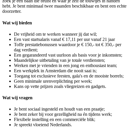
zoek je een baan die bruist en waar je zelf de touwtjes in handen
hebt. Je bent minimaal twee maanden beschikbaar en bent een echte
doorzetter.
Wat wij bieden
De vrijheid om te werken wanneer jij dat wil;
Een vast startsalaris vanaf € 17,11 per uur vanaf 21 jaar
Toffe prestatiebonussen waardoor je € 150,- tot € 350,- per
dag verdient;
Een gegarandeerd vast uurloon als basis voor je inkomsten;
Maandelijkse uitbetaling van je totale verdiensten;
Werken met je vrienden in een jong en enthousiast team;
Een werkplek in Amsterdam die nooit saai is;
Toegang tot exclusieve feesten, gala's en de mooiste borrels;
Geen minimale urenverplichting per week;
Kans op vette prijzen zoals vliegreizen en gadgets.
Wat wij vragen
Je bent sociaal ingesteld en houdt van een praatje;
Je bent zeker bij voor gezelligheid na én tijdens werk;
Flexibele instelling en een commerciële blik;
Je spreekt vloeiend Nederlands.