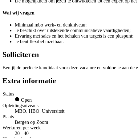
De mogelijkheid om jezelf te ontwikkelen tot een expert op het 
Wat wij vragen
Minimaal mbo werk- en denkniveau;
Je beschikt over uitstekende communicatieve vaardigheden;
Ervaring met sales en het behalen van targets is een pluspunt;
Je bent flexibel inzetbaar.
Solliciteren
Ben jij de perfecte kandidaat voor deze vacature en voldoe je aan de e
Extra informatie
Status
Open
Opleidingsniveaus
MBO, HBO, Universiteit
Plaats
Bergen op Zoom
Werkuren per week
20 - 40