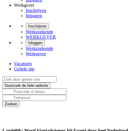
Werkgever
Inschrijven
Inloggen
Inschrijven
Werkzoekende
WERKGEVER
Inloggen
Werkzoekende
Werkgever
Vacatures
Gehele site
Landelijk: Word klantadviseurs bij Essent door heel Nederland