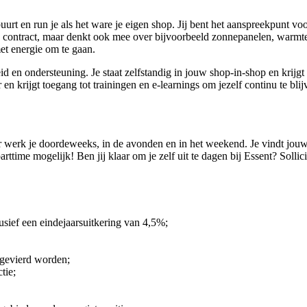
buurt en run je als het ware je eigen shop. Jij bent het aanspreekpunt 
end contract, maar denkt ook mee over bijvoorbeeld zonnepanelen, warmte
met energie om te gaan.
id en ondersteuning. Je staat zelfstandig in jouw shop-in-shop en krijgt 
n krijgt toegang tot trainingen en e-learnings om jezelf continu te bli
iseur werk je doordeweeks, in de avonden en in het weekend. Je vindt jo
 parttime mogelijk! Ben jij klaar om je zelf uit te dagen bij Essent? So
usief een eindejaarsuitkering van 4,5%;
 gevierd worden;
tie;