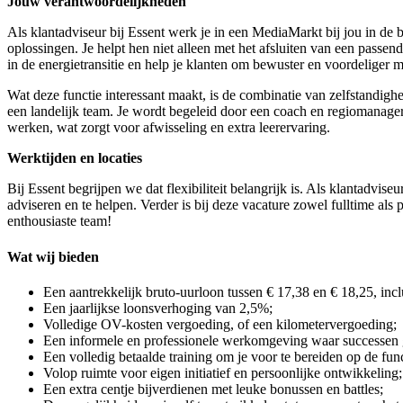
Jouw verantwoordelijkheden
Als klantadviseur bij Essent werk je in een MediaMarkt bij jou in de 
oplossingen. Je helpt hen niet alleen met het afsluiten van een pass
in de energietransitie en help je klanten om bewuster en voordeliger 
Wat deze functie interessant maakt, is de combinatie van zelfstandighe
een landelijk team. Je wordt begeleid door een coach en regiomanager e
werken, wat zorgt voor afwisseling en extra leerervaring.
Werktijden en locaties
Bij Essent begrijpen we dat flexibiliteit belangrijk is. Als klantadv
adviseren en te helpen. Verder is bij deze vacature zowel fulltime als
enthousiaste team!
Wat wij bieden
Een aantrekkelijk bruto-uurloon tussen € 17,38 en € 18,25, incl
Een jaarlijkse loonsverhoging van 2,5%;
Volledige OV-kosten vergoeding, of een kilometervergoeding;
Een informele en professionele werkomgeving waar successen
Een volledig betaalde training om je voor te bereiden op de func
Volop ruimte voor eigen initiatief en persoonlijke ontwikkeling;
Een extra centje bijverdienen met leuke bonussen en battles;