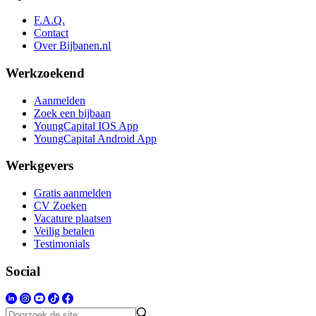
F.A.Q.
Contact
Over Bijbanen.nl
Werkzoekend
Aanmelden
Zoek een bijbaan
YoungCapital IOS App
YoungCapital Android App
Werkgevers
Gratis aanmelden
CV Zoeken
Vacature plaatsen
Veilig betalen
Testimonials
Social