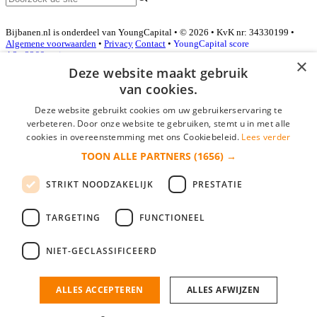
Bijbanen.nl is onderdeel van YoungCapital • © 2026 • KvK nr: 34330199 •
Algemene voorwaarden
•
Privacy
Contact
•
YoungCapital score
4.3 - 3366 reviews
×
Deze website maakt gebruik
van cookies.
Inloggen als bedrijf
Deze website gebruikt cookies om uw gebruikerservaring te
verbeteren. Door onze website te gebruiken, stemt u in met alle
E-mail
*
cookies in overeenstemming met ons Cookiebeleid.
Lees verder
TOON ALLE PARTNERS
(1656) →
Wachtwoord
STRIKT NOODZAKELIJK
PRESTATIE
login gegevens onthouden
Wachtwoord vergeten?
login
TARGETING
FUNCTIONEEL
Bedrijf aanmelden
NIET-GECLASSIFICEERD
Na het aanmelden kun je meteen je vacature plaatsen en heb je je
nieuwe collega/werknemer zo gevonden!
ALLES ACCEPTEREN
ALLES AFWIJZEN
Heb je nog geen gratis bedrijfsprofiel?