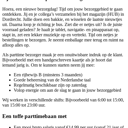
Hoera, een nieuwe bezorgdag! Tijd om jouw bezorggebied te gaan
ontdekken. Jij en je collega’s verzamelen bij het magazijn (HUB) in
Dordrecht. Jullie doen een bakkie, en wisselen de laatste nieuwtjes
uit. Daarna loop je richting je bus. Ziet die er netjes uit? Is de juiste
voorraad geladen? Je haalt je tablet, navigatie- en pinapparaat op,
stapt in, zet een lekker muziekje op en vertrekt. Tijd om netjes je
bestellingen te bezorgen. Je neemt emballage mee terug en ruimt na
afloop alles op.
Als parttime bezorger maak je een onuitwisbare indruk op de klant.
Bijvoorbeeld met een handgeschreven kaartje als je hoort dat
iemand jarig is. Om te kunnen starten neem jij mee:
Een rijbewijs B (minstens 3 maanden)
Goede beheersing van de Nederlandse taal
Regelmatig beschikbaar zijn op zaterdag
Volop energie om aan de slag te gaan in jouw bezorggebied
Wij werken in verschillende shifts: Bijvoorbeeld van 6:00 tot 15:00,
van 15:00 tot 23:00 uur.
Een toffe parttimebaan met
Een mooi bruto salaris vanaf €14,99 per uur (vanaf 21 jaar of