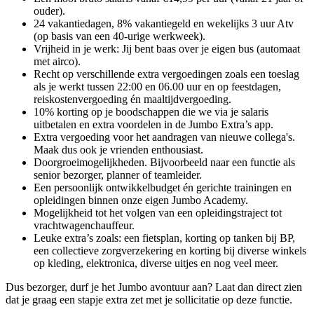
ouder).
24 vakantiedagen, 8% vakantiegeld en wekelijks 3 uur Atv
(op basis van een 40-urige werkweek).
Vrijheid in je werk: Jij bent baas over je eigen bus (automaat
met airco).
Recht op verschillende extra vergoedingen zoals een toeslag
als je werkt tussen 22:00 en 06.00 uur en op feestdagen,
reiskostenvergoeding én maaltijdvergoeding.
10% korting op je boodschappen die we via je salaris
uitbetalen en extra voordelen in de Jumbo Extra’s app.
Extra vergoeding voor het aandragen van nieuwe collega's.
Maak dus ook je vrienden enthousiast.
Doorgroeimogelijkheden. Bijvoorbeeld naar een functie als
senior bezorger, planner of teamleider.
Een persoonlijk ontwikkelbudget én gerichte trainingen en
opleidingen binnen onze eigen Jumbo Academy.
Mogelijkheid tot het volgen van een opleidingstraject tot
vrachtwagenchauffeur.
Leuke extra’s zoals: een fietsplan, korting op tanken bij BP,
een collectieve zorgverzekering en korting bij diverse winkels
op kleding, elektronica, diverse uitjes en nog veel meer.
Dus bezorger, durf je het Jumbo avontuur aan? Laat dan direct zien
dat je graag een stapje extra zet met je sollicitatie op deze functie.