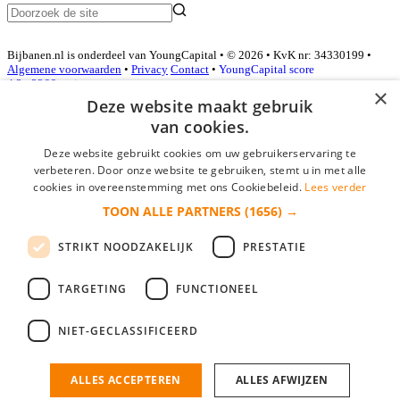
Bijbanen.nl is onderdeel van YoungCapital • © 2026 • KvK nr: 34330199 •
Algemene voorwaarden
•
Privacy
Contact
•
YoungCapital score
4.3 - 3366 reviews
×
Deze website maakt gebruik
van cookies.
Inloggen als bedrijf
Deze website gebruikt cookies om uw gebruikerservaring te
verbeteren. Door onze website te gebruiken, stemt u in met alle
E-mail
*
cookies in overeenstemming met ons Cookiebeleid.
Lees verder
TOON ALLE PARTNERS
(1656) →
Wachtwoord
STRIKT NOODZAKELIJK
PRESTATIE
login gegevens onthouden
Wachtwoord vergeten?
login
TARGETING
FUNCTIONEEL
Bedrijf aanmelden
NIET-GECLASSIFICEERD
Na het aanmelden kun je meteen je vacature plaatsen en heb je je
nieuwe collega/werknemer zo gevonden!
ALLES ACCEPTEREN
ALLES AFWIJZEN