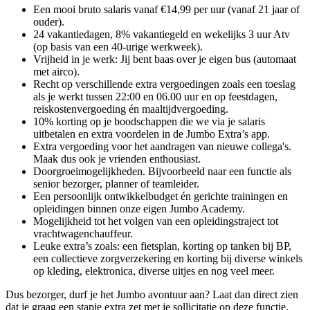
Een mooi bruto salaris vanaf €14,99 per uur (vanaf 21 jaar of
ouder).
24 vakantiedagen, 8% vakantiegeld en wekelijks 3 uur Atv
(op basis van een 40-urige werkweek).
Vrijheid in je werk: Jij bent baas over je eigen bus (automaat
met airco).
Recht op verschillende extra vergoedingen zoals een toeslag
als je werkt tussen 22:00 en 06.00 uur en op feestdagen,
reiskostenvergoeding én maaltijdvergoeding.
10% korting op je boodschappen die we via je salaris
uitbetalen en extra voordelen in de Jumbo Extra’s app.
Extra vergoeding voor het aandragen van nieuwe collega's.
Maak dus ook je vrienden enthousiast.
Doorgroeimogelijkheden. Bijvoorbeeld naar een functie als
senior bezorger, planner of teamleider.
Een persoonlijk ontwikkelbudget én gerichte trainingen en
opleidingen binnen onze eigen Jumbo Academy.
Mogelijkheid tot het volgen van een opleidingstraject tot
vrachtwagenchauffeur.
Leuke extra’s zoals: een fietsplan, korting op tanken bij BP,
een collectieve zorgverzekering en korting bij diverse winkels
op kleding, elektronica, diverse uitjes en nog veel meer.
Dus bezorger, durf je het Jumbo avontuur aan? Laat dan direct zien
dat je graag een stapje extra zet met je sollicitatie op deze functie.