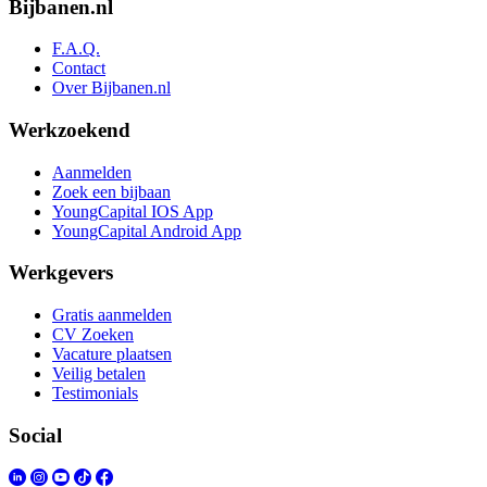
Bijbanen.nl
F.A.Q.
Contact
Over Bijbanen.nl
Werkzoekend
Aanmelden
Zoek een bijbaan
YoungCapital IOS App
YoungCapital Android App
Werkgevers
Gratis aanmelden
CV Zoeken
Vacature plaatsen
Veilig betalen
Testimonials
Social