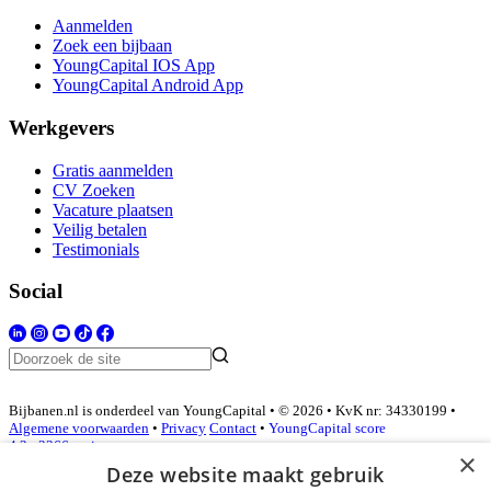
Aanmelden
Zoek een bijbaan
YoungCapital IOS App
YoungCapital Android App
Werkgevers
Gratis aanmelden
CV Zoeken
Vacature plaatsen
Veilig betalen
Testimonials
Social
Bijbanen.nl is onderdeel van YoungCapital • © 2026 • KvK nr: 34330199 •
Algemene voorwaarden
•
Privacy
Contact
•
YoungCapital score
4.3 - 3366 reviews
×
Deze website maakt gebruik