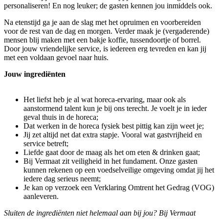
personaliseren! En nog leuker; de gasten kennen jou inmiddels ook.
Na etenstijd ga je aan de slag met het opruimen en voorbereiden
voor de rest van de dag en morgen. Verder maak je (vergaderende)
mensen blij maken met een bakje koffie, tussendoortje of borrel.
Door jouw vriendelijke service, is iedereen erg tevreden en kan jij
met een voldaan gevoel naar huis.
Jouw ingrediënten
Het liefst heb je al wat horeca-ervaring, maar ook als
aanstormend talent kun je bij ons terecht. Je voelt je in ieder
geval thuis in de horeca;
Dat werken in de horeca fysiek best pittig kan zijn weet je;
Jij zet altijd net dat extra stapje. Vooral wat gastvrijheid en
service betreft;
Liefde gaat door de maag als het om eten & drinken gaat;
Bij Vermaat zit veiligheid in het fundament. Onze gasten
kunnen rekenen op een voedselveilige omgeving omdat jij het
iedere dag serieus neemt;
Je kan op verzoek een Verklaring Omtrent het Gedrag (VOG)
aanleveren.
Sluiten de ingrediënten niet helemaal aan bij jou? Bij Vermaat