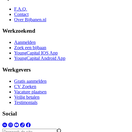
F.A.Q.
Contact
Over Bijbanen.nl
Werkzoekend
Aanmelden
Zoek een bijbaan
YoungCapital IOS App
YoungCapital Android App
Werkgevers
Gratis aanmelden
CV Zoeken
Vacature plaatsen
Veilig betalen
Testimonials
Social