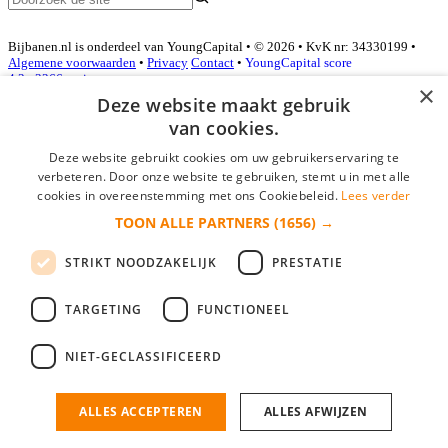
Bijbanen.nl is onderdeel van YoungCapital • © 2026 • KvK nr: 34330199 •
Algemene voorwaarden
•
Privacy
Contact
•
YoungCapital score
4.3 - 3366 reviews
×
Deze website maakt gebruik
van cookies.
Inloggen als bedrijf
Deze website gebruikt cookies om uw gebruikerservaring te
verbeteren. Door onze website te gebruiken, stemt u in met alle
E-mail
*
cookies in overeenstemming met ons Cookiebeleid.
Lees verder
TOON ALLE PARTNERS
(1656) →
Wachtwoord
STRIKT NOODZAKELIJK
PRESTATIE
login gegevens onthouden
Wachtwoord vergeten?
login
TARGETING
FUNCTIONEEL
Bedrijf aanmelden
NIET-GECLASSIFICEERD
Na het aanmelden kun je meteen je vacature plaatsen en heb je je
nieuwe collega/werknemer zo gevonden!
ALLES ACCEPTEREN
ALLES AFWIJZEN
Heb je nog geen gratis bedrijfsprofiel?