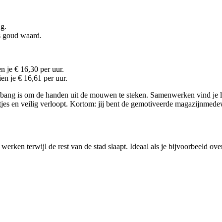
g.
s goud waard.
n je € 16,30 per uur.
en je € 16,61 per uur.
 bang is om de handen uit de mouwen te steken. Samenwerken vind je leuk
 netjes en veilig verloopt. Kortom: jij bent de gemotiveerde magazijnme
werken terwijl de rest van de stad slaapt. Ideaal als je bijvoorbeeld ov