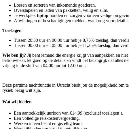
Lossen en sorteren van inkomende goederen.
Overstapelen en laden van pakketten, veilig en slim.
Je werkplek
tiptop
houden en zorgen voor een veilige omgevin
Afwijkingen of beschadigingen melden, want oog voor detail i
Toeslagen
Tussen 20:30 uur en 00:00 uur heb je 8,75% toeslag, dan verdie
Tussen 00:00 uur en 05:00 uur heb je 11,25% toeslag, dan verdi
Wie ben jij?
Jij bent iemand die energie krijgt van aanpakken en niet
betrouwbaar, let goed op de details en vindt het belangrijk dat alles
vrijdag in de shift van 04:00 uur tot 12:00 uur.
Deze parttime nachtfunctie in Utrecht biedt jou de mogelijkheid om te 
fysiek bezig wilt zijn.
Wat wij bieden
Een aantrekkelijk uurloon van €14,99 (exclusief toeslagen!).
Een volledige reiskostenvergoeding.
Werken in een hecht en gezellig team.
Mogelijkheden om jezelf te ontwikkelen.