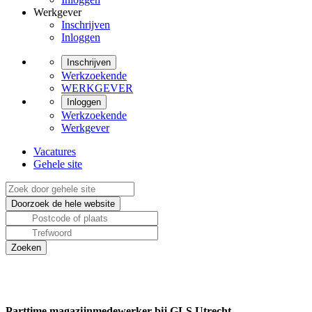
Werkgever
Inschrijven
Inloggen
Inschrijven
Werkzoekende
WERKGEVER
Inloggen
Werkzoekende
Werkgever
Vacatures
Gehele site
Parttime magazijnmedewerker bij GLS Utrecht