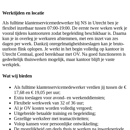
Werktijden en locatie
Als fulltime klantenservicemedewerker bij NS in Utrecht ben je
flexibel inzetbaar tussen 07:00-19:00. De eerste twee weken werk je
vooral tijdens kantooruren zodat begeleiding beschikbaar is. Daarna
kun je in overleg je werkuren afstemmen, met een inzet van zes
dagen per week. Dankzij onregelmatigheidstoeslagen kan je bruto-
uurloon flink oplopen. Je werkt in het begin volledig op kantoor in
Utrecht Centraal, goed bereikbaar met OV. Na goed functioneren is
gedeeltelijk thuiswerken mogelijk, maar kantoor blijft je vaste
werkplek.
Wat wij bieden
Als fulltime klantenservicemedewerker verdien jij tussen de €
17,68 en € 19,05 per uur;
Extra toeslagen voor avond- en weekenddiensten;
Flexibele werkweek van 32 of 36 uur;
Al je OV kosten worden volledig vergoed;
Uitgebreide betaalde training en begeleiding;
Gezellige werksfeer met teamactiviteiten;
Volop kansen voor persoonlijke ontwikkeling;
De mogelijkheid om deels thuis te werken na inwerkperiode.