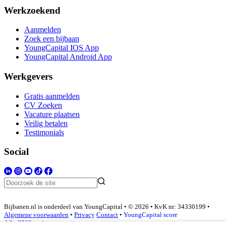
Werkzoekend
Aanmelden
Zoek een bijbaan
YoungCapital IOS App
YoungCapital Android App
Werkgevers
Gratis aanmelden
CV Zoeken
Vacature plaatsen
Veilig betalen
Testimonials
Social
Bijbanen.nl is onderdeel van YoungCapital • © 2026 • KvK nr: 34330199 •
Algemene voorwaarden
•
Privacy
Contact
•
YoungCapital score
4.3 - 3366 reviews