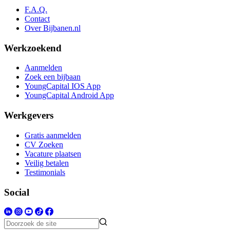
F.A.Q.
Contact
Over Bijbanen.nl
Werkzoekend
Aanmelden
Zoek een bijbaan
YoungCapital IOS App
YoungCapital Android App
Werkgevers
Gratis aanmelden
CV Zoeken
Vacature plaatsen
Veilig betalen
Testimonials
Social