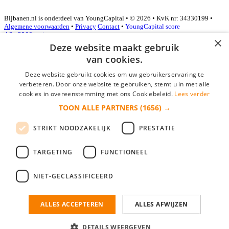
Bijbanen.nl is onderdeel van YoungCapital • © 2026 • KvK nr: 34330199 •
Algemene voorwaarden
•
Privacy
Contact
•
YoungCapital score
4.3 - 3366 reviews
×
Deze website maakt gebruik
van cookies.
Inloggen als bedrijf
Deze website gebruikt cookies om uw gebruikerservaring te
verbeteren. Door onze website te gebruiken, stemt u in met alle
E-mail
*
cookies in overeenstemming met ons Cookiebeleid.
Lees verder
TOON ALLE PARTNERS
(1656) →
Wachtwoord
STRIKT NOODZAKELIJK
PRESTATIE
login gegevens onthouden
Wachtwoord vergeten?
login
TARGETING
FUNCTIONEEL
Bedrijf aanmelden
NIET-GECLASSIFICEERD
Na het aanmelden kun je meteen je vacature plaatsen en heb je je
nieuwe collega/werknemer zo gevonden!
ALLES ACCEPTEREN
ALLES AFWIJZEN
Heb je nog geen gratis bedrijfsprofiel?
DETAILS WEERGEVEN