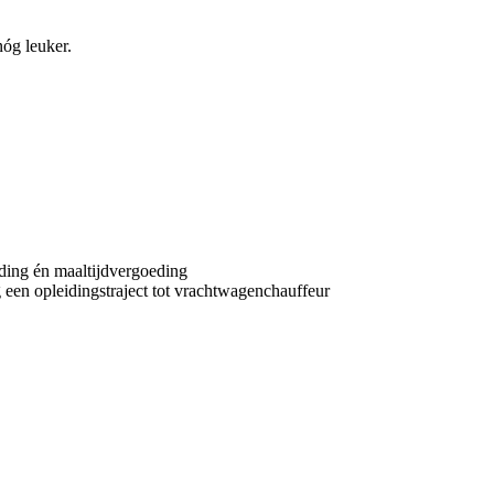
nóg leuker.
eding én maaltijdvergoeding
g een opleidingstraject tot vrachtwagenchauffeur