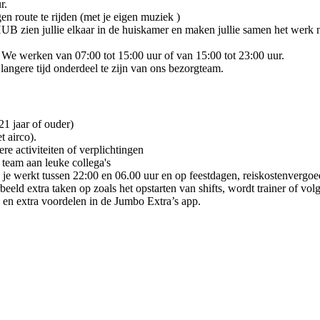
r.
gen route te rijden (met je eigen muziek )
HUB zien jullie elkaar in de huiskamer en maken jullie samen het werk 
 We werken van 07:00 tot 15:00 uur of van 15:00 tot 23:00 uur.
 langere tijd onderdeel te zijn van ons bezorgteam.
21 jaar of ouder)
t airco).
re activiteiten of verplichtingen
 team aan leuke collega's
s je werkt tussen 22:00 en 06.00 uur en op feestdagen, reiskostenvergo
eeld extra taken op zoals het opstarten van shifts, wordt trainer of vol
n en extra voordelen in de Jumbo Extra’s app.