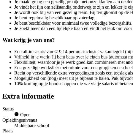
Je maakt graag een gezellig praatje met onze klanten aan de deu
Je vindt het fijn om zelfstandig onderweg te zijn en lekker je ei
Je wordt ook blij van een gezellig team. Bij terugkomst op de 
Je bent regelmatig beschikbaar op zaterdag.
Je bent beschikbaar voor minimaal twee volledige bezorgshifts.
Je zoekt meer dan een tijdelijke baan en vindt het leuk om voor
Wat krijg je van ons?
Een all-in salaris van €19,14 per uur inclusief vakantiegeld (bij 
Vrijheid in je werk: Jij bent baas over je eigen bus (automaat me
Flexibiliteit, waardoor je je werk goed kan combineren met ande
Een gezellige werksfeer met ruimte voor een grapje en een heel
Recht op verschillende extra vergoedingen zoals een toeslag al
Mogelijkheid om (nog) meer uit je bijbaan te halen. Pak bijvoorb
10% korting op je boodschappen die we via je salaris uitbetale
Extra informatie
Status
Open
Opleidingsniveaus
Middelbare school
Plaats