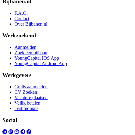
Bijbanen.nl
F.A.Q.
Contact
Over Bijbanen.nl
Werkzoekend
Aanmelden
Zoek een bijbaan
YoungCapital IOS App
YoungCapital Android App
Werkgevers
Gratis aanmelden
CV Zoeken
Vacature plaatsen
Veilig betalen
Testimonials
Social