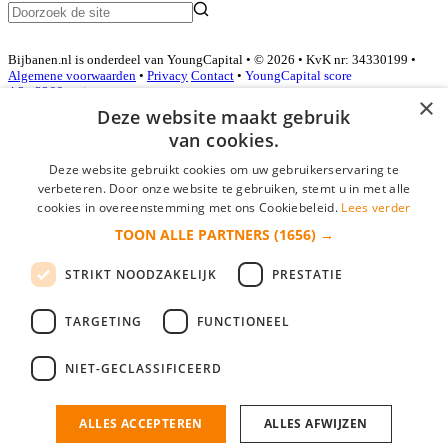
Bijbanen.nl is onderdeel van YoungCapital • © 2026 • KvK nr: 34330199 •
Algemene voorwaarden
•
Privacy
Contact
•
YoungCapital score
4.3 - 3366 reviews
×
Deze website maakt gebruik
van cookies.
Inloggen als bedrijf
Deze website gebruikt cookies om uw gebruikerservaring te
verbeteren. Door onze website te gebruiken, stemt u in met alle
E-mail
*
cookies in overeenstemming met ons Cookiebeleid.
Lees verder
TOON ALLE PARTNERS
(1656) →
Wachtwoord
STRIKT NOODZAKELIJK
PRESTATIE
login gegevens onthouden
Wachtwoord vergeten?
login
TARGETING
FUNCTIONEEL
Bedrijf aanmelden
NIET-GECLASSIFICEERD
Na het aanmelden kun je meteen je vacature plaatsen en heb je je
nieuwe collega/werknemer zo gevonden!
ALLES ACCEPTEREN
ALLES AFWIJZEN