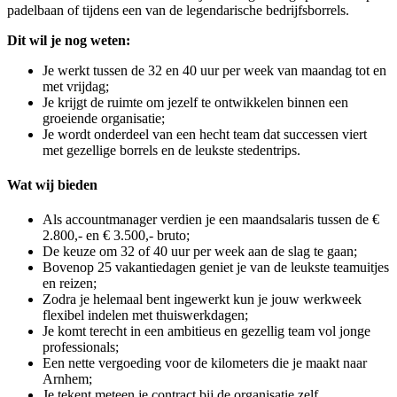
padelbaan of tijdens een van de legendarische bedrijfsborrels.
Dit wil je nog weten:
Je werkt tussen de 32 en 40 uur per week van maandag tot en
met vrijdag;
Je krijgt de ruimte om jezelf te ontwikkelen binnen een
groeiende organisatie;
Je wordt onderdeel van een hecht team dat successen viert
met gezellige borrels en de leukste stedentrips.
Wat wij bieden
Als accountmanager verdien je een maandsalaris tussen de €
2.800,- en € 3.500,- bruto;
De keuze om 32 of 40 uur per week aan de slag te gaan;
Bovenop 25 vakantiedagen geniet je van de leukste teamuitjes
en reizen;
Zodra je helemaal bent ingewerkt kun je jouw werkweek
flexibel indelen met thuiswerkdagen;
Je komt terecht in een ambitieus en gezellig team vol jonge
professionals;
Een nette vergoeding voor de kilometers die je maakt naar
Arnhem;
Je tekent meteen je contract bij de organisatie zelf.