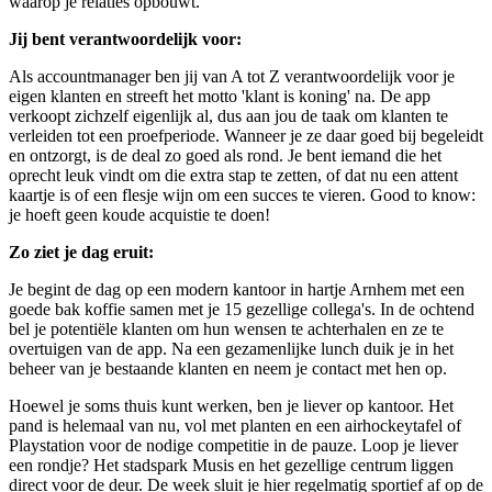
waarop je relaties opbouwt.
Jij bent verantwoordelijk voor:
Als accountmanager ben jij van A tot Z verantwoordelijk voor je
eigen klanten en streeft het motto 'klant is koning' na. De app
verkoopt zichzelf eigenlijk al, dus aan jou de taak om klanten te
verleiden tot een proefperiode. Wanneer je ze daar goed bij begeleidt
en ontzorgt, is de deal zo goed als rond. Je bent iemand die het
oprecht leuk vindt om die extra stap te zetten, of dat nu een attent
kaartje is of een flesje wijn om een succes te vieren. Good to know:
je hoeft geen koude acquistie te doen!
Zo ziet je dag eruit:
Je begint de dag op een modern kantoor in hartje Arnhem met een
goede bak koffie samen met je 15 gezellige collega's. In de ochtend
bel je potentiële klanten om hun wensen te achterhalen en ze te
overtuigen van de app. Na een gezamenlijke lunch duik je in het
beheer van je bestaande klanten en neem je contact met hen op.
Hoewel je soms thuis kunt werken, ben je liever op kantoor. Het
pand is helemaal van nu, vol met planten en een airhockeytafel of
Playstation voor de nodige competitie in de pauze. Loop je liever
een rondje? Het stadspark Musis en het gezellige centrum liggen
direct voor de deur. De week sluit je hier regelmatig sportief af op de