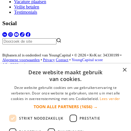
Vacature plaatsen
Veilig betalen
Testimonials
Social
Bijbanen.nl is onderdeel van YoungCapital • © 2026 • KvK nr: 34330199 •
Algemene voorwaarden
•
Privacy
Contact
•
YoungCapital score
4.3 - 3366 reviews
×
Deze website maakt gebruik
van cookies.
Inloggen als bedrijf
Deze website gebruikt cookies om uw gebruikerservaring te
verbeteren. Door onze website te gebruiken, stemt u in met alle
E-mail
*
cookies in overeenstemming met ons Cookiebeleid.
Lees verder
TOON ALLE PARTNERS
(1656) →
Wachtwoord
STRIKT NOODZAKELIJK
PRESTATIE
login gegevens onthouden
Wachtwoord vergeten?