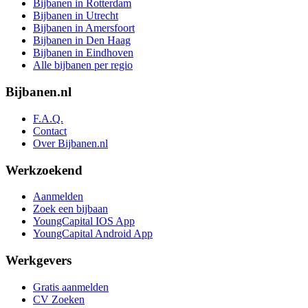
Bijbanen in Rotterdam
Bijbanen in Utrecht
Bijbanen in Amersfoort
Bijbanen in Den Haag
Bijbanen in Eindhoven
Alle bijbanen per regio
Bijbanen.nl
F.A.Q.
Contact
Over Bijbanen.nl
Werkzoekend
Aanmelden
Zoek een bijbaan
YoungCapital IOS App
YoungCapital Android App
Werkgevers
Gratis aanmelden
CV Zoeken