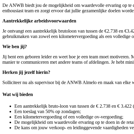
De ANWB biedt jou de mogelijkheid om waardevolle ervaring op te doen
enthousiast team en zorgt ervoor dat jullie gezamenlijke doelen word
Aantrekkelijke arbeidsvoorwaarden
Je ontvangt een aantrekkelijk brutoloon van tussen de €2.738 en €3.4
gebruikmaken van zowel een kilometervergoeding als een volledig
Wie ben jij?
Jij bent een geboren leider en weet hoe je een team moet motiveren. Me
manier te communiceren met andere teams of afdelingen. Je hebt min
Herken jij jezelf hierin?
Solliciteer nu als supervisor bij de ANWB
Almelo
en maak van elke w
Wat wij bieden
Een aantrekkelijk bruto-loon van tussen de € 2.738 en € 3.422 
Een toeslag van 50% op zondagen;
Een kilometervergoeding of een volledige ov-vergoeding;
De mogelijkheid om waardevolle ervaring op te doen in de retai
De kans om jouw verkoop- en leidinggevende vaardigheden ver