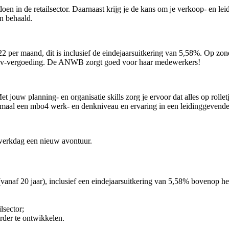
 in de retailsector. Daarnaast krijg je de kans om je verkoop- en lei
en behaald.
22 per maand, dit is inclusief de eindejaarsuitkering van 5,58%. Op zo
e ov-vergoeding. De ANWB zorgt goed voor haar medewerkers!
t jouw planning- en organisatie skills zorg je ervoor dat alles op rolle
imaal een mbo4 werk- en denkniveau en ervaring in een leidinggevende 
erkdag een nieuw avontuur.
(vanaf 20 jaar), inclusief een eindejaarsuitkering van 5,58% bovenop he
lsector;
der te ontwikkelen.