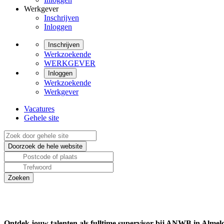
Werkgever
Inschrijven
Inloggen
Inschrijven
Werkzoekende
WERKGEVER
Inloggen
Werkzoekende
Werkgever
Vacatures
Gehele site
Ontdek jouw talenten als fulltime supervisor bij ANWB in Almel