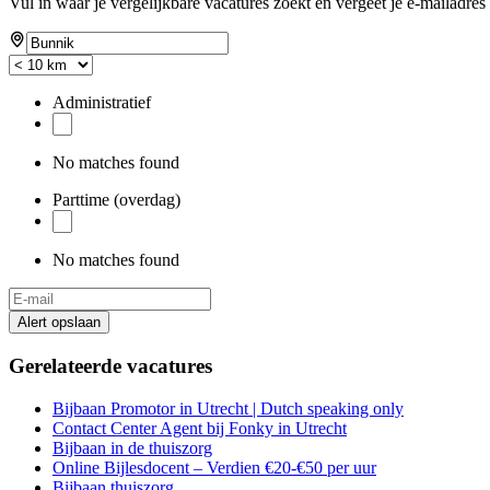
Vul in waar je vergelijkbare vacatures zoekt en vergeet je e-mailadres 
Administratief
No matches found
Parttime (overdag)
No matches found
Alert opslaan
Gerelateerde vacatures
Bijbaan Promotor in Utrecht | Dutch speaking only
Contact Center Agent bij Fonky in Utrecht
Bijbaan in de thuiszorg
Online Bijlesdocent – Verdien €20-€50 per uur
Bijbaan thuiszorg