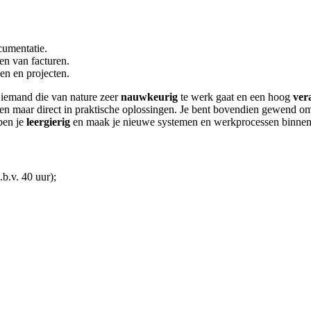
cumentatie.
en van facturen.
sen en projecten.
t iemand die van nature zeer
nauwkeurig
te werk gaat en een hoog
ver
gen maar direct in praktische oplossingen. Je bent bovendien gewend 
ben je
leergierig
en maak je nieuwe systemen en werkprocessen binnen d
b.v. 40 uur);