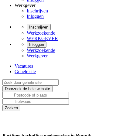
Werkgever
Inschrijven
Inloggen
Inschrijven
Werkzoekende
WERKGEVER
Inloggen
Werkzoekende
Werkgever
Vacatures
Gehele site
Parttime backoffice medewerker in Bunnik