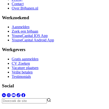
Contact
Over Bijbanen.nl
Werkzoekend
Aanmelden
Zoek een bijbaan
YoungCapital IOS App
YoungCapital Android App
Werkgevers
Gratis aanmelden
CV Zoeken
Vacature plaatsen
Veilig betalen
Testimonials
Social