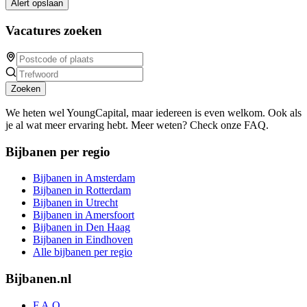
Alert opslaan
Vacatures zoeken
Zoeken
We heten wel YoungCapital, maar iedereen is even welkom. Ook als
je al wat meer ervaring hebt. Meer weten? Check onze FAQ.
Bijbanen per regio
Bijbanen in Amsterdam
Bijbanen in Rotterdam
Bijbanen in Utrecht
Bijbanen in Amersfoort
Bijbanen in Den Haag
Bijbanen in Eindhoven
Alle bijbanen per regio
Bijbanen.nl
F.A.Q.