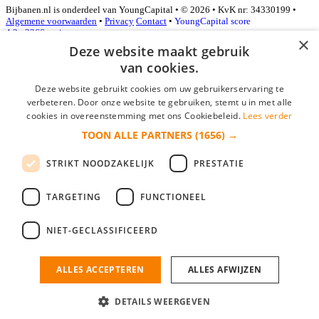
Bijbanen.nl is onderdeel van YoungCapital • © 2026 • KvK nr: 34330199 •
Algemene voorwaarden
•
Privacy
Contact
•
YoungCapital score
4.3 - 3366 reviews
×
Deze website maakt gebruik
van cookies.
Inloggen als bedrijf
Deze website gebruikt cookies om uw gebruikerservaring te
verbeteren. Door onze website te gebruiken, stemt u in met alle
E-mail
*
cookies in overeenstemming met ons Cookiebeleid.
Lees verder
TOON ALLE PARTNERS
(1656) →
Wachtwoord
STRIKT NOODZAKELIJK
PRESTATIE
login gegevens onthouden
Wachtwoord vergeten?
login
TARGETING
FUNCTIONEEL
Bedrijf aanmelden
NIET-GECLASSIFICEERD
Na het aanmelden kun je meteen je vacature plaatsen en heb je je
nieuwe collega/werknemer zo gevonden!
ALLES ACCEPTEREN
ALLES AFWIJZEN
Heb je nog geen gratis bedrijfsprofiel?
DETAILS WEERGEVEN
Bedrijf aanmelden