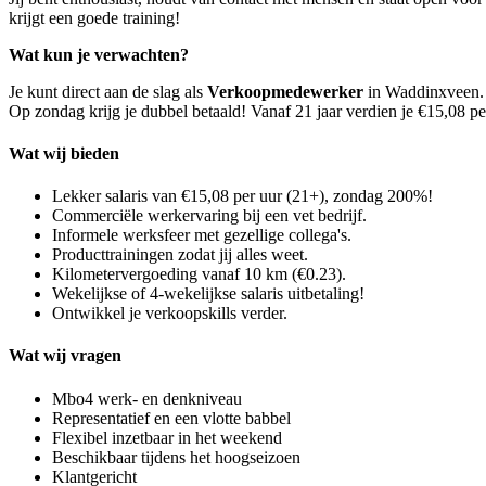
krijgt een goede training!
Wat kun je verwachten?
Je kunt direct aan de slag als
Verkoopmedewerker
in Waddinxveen. D
Op zondag krijg je dubbel betaald! Vanaf 21 jaar verdien je €15,08 pe
Wat wij bieden
Lekker salaris van €15,08 per uur (21+), zondag 200%!
Commerciële werkervaring bij een vet bedrijf.
Informele werksfeer met gezellige collega's.
Producttrainingen zodat jij alles weet.
Kilometervergoeding vanaf 10 km (€0.23).
Wekelijkse of 4-wekelijkse salaris uitbetaling!
Ontwikkel je verkoopskills verder.
Wat wij vragen
Mbo4 werk- en denkniveau
Representatief en een vlotte babbel
Flexibel inzetbaar in het weekend
Beschikbaar tijdens het hoogseizoen
Klantgericht