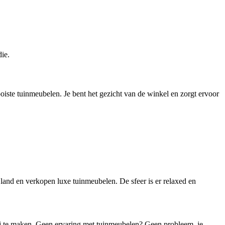
ie.
iste tuinmeubelen. Je bent het gezicht van de winkel en zorgt ervoor
 land en verkopen luxe tuinmeubelen. De sfeer is er relaxed en
lij te maken. Geen ervaring met tuinmeubelen? Geen probleem, je