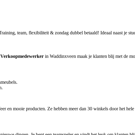
ning, team, flexibiliteit & zondag dubbel betaald! Ideaal naast je stud
s
Verkoopmedewerker
in Waddinxveen maak je klanten blij met de moo
nmeubels.
n.
ksfeer en mooie producten. Ze hebben meer dan 30 winkels door het hele
r nieuwe dingen. Je bent een teamspeler en vindt het leuk om klanten b