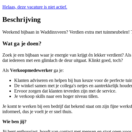
Helaas, deze vacature is niet actief.
Beschrijving
Weekend bijbaan in Waddinxveen? Verdien extra met tuinmeubelen! Trai
Wat ga je doen?
Zoek je een bijbaan waar je energie van krijgt én lekker verdient? Al
dat iedereen met een glimlach de deur uitgaat. Klinkt goed, toch?
Als
Verkoopmedewerker
ga je:
Klanten adviseren en helpen bij hun keuze voor de perfecte tui
De winkel samen met je collega's netjes en aantrekkelijk houde
Ervoor zorgen dat klanten tevreden zijn met de service.
Je verkoop skills naar een hoger niveau tillen.
Je komt te werken bij een bedrijf dat bekend staat om zijn fijne wer
informeel, dus je voelt je er snel thuis.
Wie ben jij?
Jij bent enthousiast, houdt van contact met mensen en staat open voo