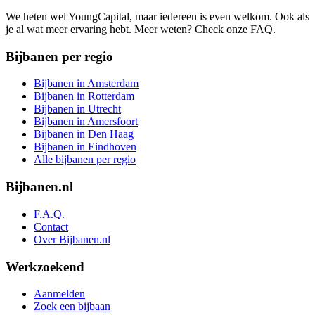
We heten wel YoungCapital, maar iedereen is even welkom. Ook als
je al wat meer ervaring hebt. Meer weten? Check onze FAQ.
Bijbanen per regio
Bijbanen in Amsterdam
Bijbanen in Rotterdam
Bijbanen in Utrecht
Bijbanen in Amersfoort
Bijbanen in Den Haag
Bijbanen in Eindhoven
Alle bijbanen per regio
Bijbanen.nl
F.A.Q.
Contact
Over Bijbanen.nl
Werkzoekend
Aanmelden
Zoek een bijbaan