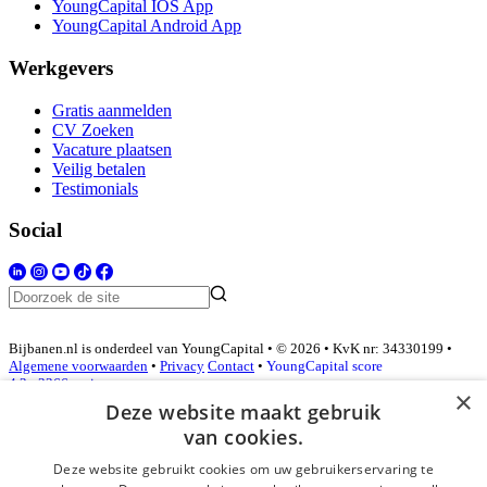
YoungCapital IOS App
YoungCapital Android App
Werkgevers
Gratis aanmelden
CV Zoeken
Vacature plaatsen
Veilig betalen
Testimonials
Social
Bijbanen.nl is onderdeel van YoungCapital • © 2026 • KvK nr: 34330199 •
Algemene voorwaarden
•
Privacy
Contact
•
YoungCapital score
4.3 - 3366 reviews
×
Deze website maakt gebruik
van cookies.
Inloggen als bedrijf
Deze website gebruikt cookies om uw gebruikerservaring te