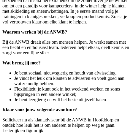
seizoen en dat maakt het extra leuk! In de zomer tover je de winkel
om tot een paradijs voor kampeerders, in de winter help je klanten
met skikleding en sneeuwkettingen. In je eerste maand volg je
trainingen in klantgesprekken, verkoop en productkennis. Zo sta je
vol vertrouwen klaar om elke klant te helpen.
Waarom werken bij de ANWB?
Bij de ANWB draait alles om mensen helpen. Je werkt samen met
een hecht en enthousiast team. Iedereen helpt elkaar, deelt kennis en
zorgt voor een fijne sfeer.
Wat breng jij mee?
Je bent sociaal, nieuwsgierig en houdt van afwisseling.
Je vindt het leuk om klanten te adviseren en voelt goed aan
wat ze nodig hebben.
Flexibiliteit: je kunt ook in het weekend werken en soms
bijspringen in een andere winkel;
Je bent leergierig en wilt het beste uit jezelf halen.
Klaar voor jouw volgende avontuur?
Solliciteer nu als klantadviseur bij de ANWB in
Hoofddorp
en
ontdek hoe leuk het is om anderen te helpen op weg te gaan.
Letterlijk en figuurlijk.