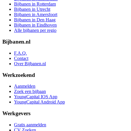
Bijbanen in Rotterdam
Bijbanen in Utrecht
Bijbanen in Amersfoort
Bijbanen in Den Haag
Bijbanen in Eindhoven
Alle bijbanen per regio
Bijbanen.nl
F.A.Q.
Contact
Over Bijbanen.nl
Werkzoekend
Aanmelden
Zoek een bijbaan
YoungCapital IOS App
YoungCapital Android App
Werkgevers
Gratis aanmelden
CV Zoeken