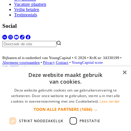
Vacature plaatsen
Veilig betalen
Testimonials
Social
Bijbanen.nl is onderdeel van YoungCapital • © 2026 • KvK nr: 34330199 •
Algemene voorwaarden
•
Privacy
Contact
•
YoungCapital score
4.3 - 3366 reviews
×
Deze website maakt gebruik
van cookies.
Inloggen als bedrijf
Deze website gebruikt cookies om uw gebruikerservaring te
verbeteren. Door onze website te gebruiken, stemt u in met alle
E-mail
*
cookies in overeenstemming met ons Cookiebeleid.
Lees verder
TOON ALLE PARTNERS
(1656) →
Wachtwoord
STRIKT NOODZAKELIJK
PRESTATIE
login gegevens onthouden
Wachtwoord vergeten?