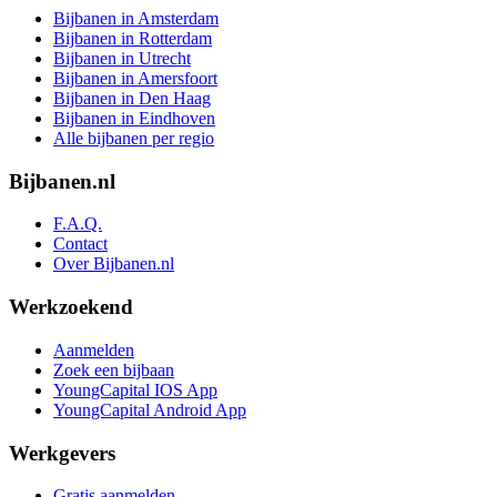
Bijbanen in Amsterdam
Bijbanen in Rotterdam
Bijbanen in Utrecht
Bijbanen in Amersfoort
Bijbanen in Den Haag
Bijbanen in Eindhoven
Alle bijbanen per regio
Bijbanen.nl
F.A.Q.
Contact
Over Bijbanen.nl
Werkzoekend
Aanmelden
Zoek een bijbaan
YoungCapital IOS App
YoungCapital Android App
Werkgevers
Gratis aanmelden