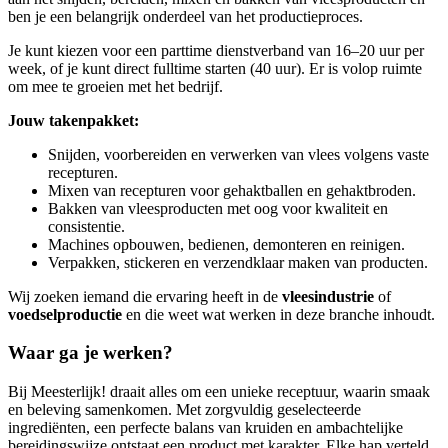
ben je een belangrijk onderdeel van het productieproces.
Je kunt kiezen voor een parttime dienstverband van 16–20 uur per
week, of je kunt direct fulltime starten (40 uur). Er is volop ruimte
om mee te groeien met het bedrijf.
Jouw takenpakket:
Snijden, voorbereiden en verwerken van vlees volgens vaste
recepturen.
Mixen van recepturen voor gehaktballen en gehaktbroden.
Bakken van vleesproducten met oog voor kwaliteit en
consistentie.
Machines opbouwen, bedienen, demonteren en reinigen.
Verpakken, stickeren en verzendklaar maken van producten.
Wij zoeken iemand die ervaring heeft in de
vleesindustrie
of
voedselproductie
en die weet wat werken in deze branche inhoudt.
Waar ga je werken?
Bij Meesterlijk! draait alles om een unieke receptuur, waarin smaak
en beleving samenkomen. Met zorgvuldig geselecteerde
ingrediënten, een perfecte balans van kruiden en ambachtelijke
bereidingswijze ontstaat een product met karakter. Elke hap verteld