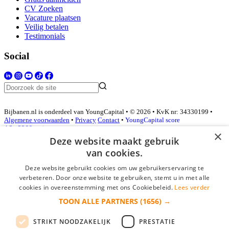
CV Zoeken
Vacature plaatsen
Veilig betalen
Testimonials
Social
Bijbanen.nl is onderdeel van YoungCapital • © 2026 • KvK nr: 34330199 •
Algemene voorwaarden
•
Privacy
Contact
•
YoungCapital score
4.3 - 3366 reviews
×
Deze website maakt gebruik
van cookies.
Inloggen als bedrijf
Deze website gebruikt cookies om uw gebruikerservaring te
verbeteren. Door onze website te gebruiken, stemt u in met alle
E-mail
*
cookies in overeenstemming met ons Cookiebeleid.
Lees verder
TOON ALLE PARTNERS
(1656) →
Wachtwoord
STRIKT NOODZAKELIJK
PRESTATIE
login gegevens onthouden