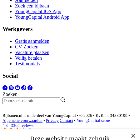
Aanmelden
Zoek een bijbaan
YoungCapital IOS App
YoungCapital Android App
Werkgevers
Gratis aanmelden
CV Zoeken
Vacature plaatsen
Veilig betalen
Testimonials
Social
Zoeken
Bijbanen.nl is onderdeel van YoungCapital • © 2026 • KvK nr: 34330199 •
Algemene voorwaarden
•
Privacy
Contact
•
YoungCapital score
4.3 - 3366 reviews
×
Deze website maakt gebruik