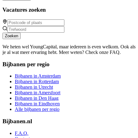
Vacatures zoeken
Zoeken
We heten wel YoungCapital, maar iedereen is even welkom. Ook als
je al wat meer ervaring hebt. Meer weten? Check onze FAQ.
Bijbanen per regio
Bijbanen in Amsterdam
Bijbanen in Rotterdam
Bijbanen in Utrecht
Bijbanen in Amersfoort
Bijbanen in Den Haag
Bijbanen in Eindhoven
Alle bijbanen per regio
Bijbanen.nl
F.A.Q.