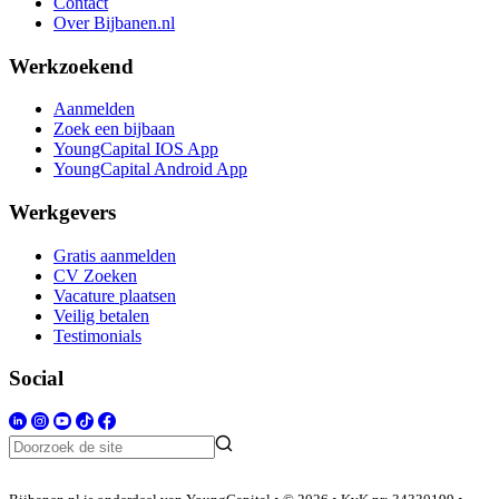
Contact
Over Bijbanen.nl
Werkzoekend
Aanmelden
Zoek een bijbaan
YoungCapital IOS App
YoungCapital Android App
Werkgevers
Gratis aanmelden
CV Zoeken
Vacature plaatsen
Veilig betalen
Testimonials
Social