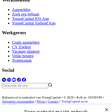
Aanmelden
Zoek een bijbaan
YoungCapital IOS App
YoungCapital Android App
Werkgevers
Gratis aanmelden
CV Zoeken
Vacature plaatsen
Veilig betalen
Testimonials
Social
Bijbanen.nl is onderdeel van YoungCapital • © 2026 • KvK nr: 34330199 •
Algemene voorwaarden
•
Privacy
Contact
•
YoungCapital score
4.3 - 3366 reviews
×
Deze website maakt gebruik