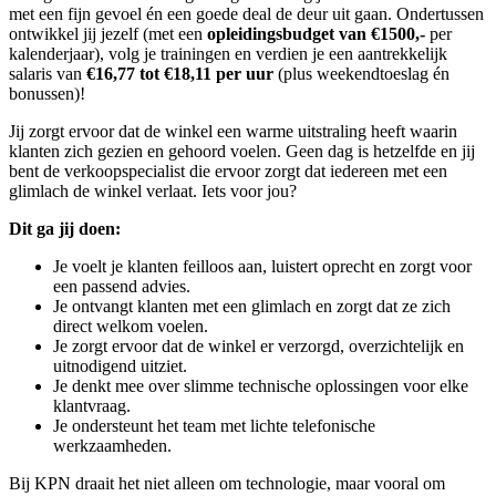
met een fijn gevoel én een goede deal de deur uit gaan. Ondertussen
ontwikkel jij jezelf (met een
opleidingsbudget van €1500,-
per
kalenderjaar), volg je trainingen en verdien je een aantrekkelijk
salaris van
€16,77 tot €18,11 per uur
(plus weekendtoeslag én
bonussen)!
Jij zorgt ervoor dat de winkel een warme uitstraling heeft waarin
klanten zich gezien en gehoord voelen. Geen dag is hetzelfde en jij
bent de verkoopspecialist die ervoor zorgt dat iedereen met een
glimlach de winkel verlaat. Iets voor jou?
Dit ga jij doen:
Je voelt je klanten feilloos aan, luistert oprecht en zorgt voor
een passend advies.
Je ontvangt klanten met een glimlach en zorgt dat ze zich
direct welkom voelen.
Je zorgt ervoor dat de winkel er verzorgd, overzichtelijk en
uitnodigend uitziet.
Je denkt mee over slimme technische oplossingen voor elke
klantvraag.
Je ondersteunt het team met lichte telefonische
werkzaamheden.
Bij KPN draait het niet alleen om technologie, maar vooral om