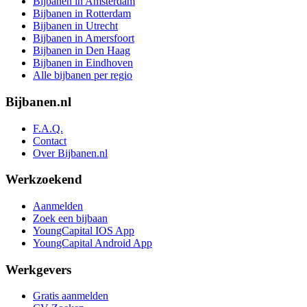
Bijbanen in Amsterdam
Bijbanen in Rotterdam
Bijbanen in Utrecht
Bijbanen in Amersfoort
Bijbanen in Den Haag
Bijbanen in Eindhoven
Alle bijbanen per regio
Bijbanen.nl
F.A.Q.
Contact
Over Bijbanen.nl
Werkzoekend
Aanmelden
Zoek een bijbaan
YoungCapital IOS App
YoungCapital Android App
Werkgevers
Gratis aanmelden