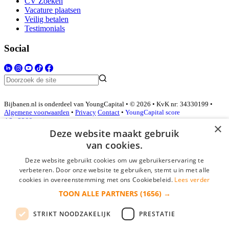
CV Zoeken
Vacature plaatsen
Veilig betalen
Testimonials
Social
Bijbanen.nl is onderdeel van YoungCapital • © 2026 • KvK nr: 34330199 •
Algemene voorwaarden
•
Privacy
Contact
•
YoungCapital score
4.3 - 3366 reviews
×
Deze website maakt gebruik
van cookies.
Inloggen als bedrijf
Deze website gebruikt cookies om uw gebruikerservaring te
verbeteren. Door onze website te gebruiken, stemt u in met alle
E-mail
*
cookies in overeenstemming met ons Cookiebeleid.
Lees verder
TOON ALLE PARTNERS
(1656) →
Wachtwoord
STRIKT NOODZAKELIJK
PRESTATIE
login gegevens onthouden
Wachtwoord vergeten?