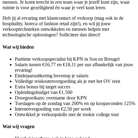
mensen. Je komt terecht in een team waar je jezelf kunt zijn, waar
ruimte is voor gezelligheid én waar je veel kunt leren.
Heb jij al ervaring met klantcontact of verkoop (mag ook in de
hospitality, horeca of fashion retail zijn!), en wil jij jouw
verkooptechnieken ontwikkelen en mensen helpen met
technologische oplossingen? Solliciteer dan direct!
Wat wij bieden
Parttime verkoopspecialist bij KPN in Son en Breugel
Salaris tussen €16,77 en €18,11 per uur afhankelijk van jouw
ervaring!
Eindejaarsuitkering bovenop je salaris
Volledige reiskostenvergoeding als je met het OV reist
Extra bonus bij target succes
Opleidingsbudget van €1.500
Doorgroeikans: overname door KPN
Toeslagen op de zondag van 200% en op koopavonden 125%
Internetvergoeding van €2,50 per week
Ontwikkel je verkoopskills met de rookie college tour
Wat wij vragen