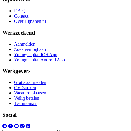
F.A.Q.
Contact
Over Bijbanen.nl
Werkzoekend
Aanmelden
Zoek een bijbaan
YoungCapital IOS App
YoungCapital Android App
Werkgevers
Gratis aanmelden
CV Zoeken
Vacature plaatsen
Veilig betalen
Testimonials
Social