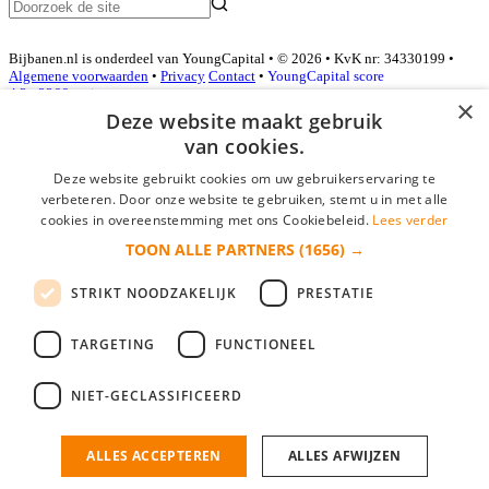
Bijbanen.nl is onderdeel van YoungCapital • © 2026 • KvK nr: 34330199 •
Algemene voorwaarden
•
Privacy
Contact
•
YoungCapital score
4.3 - 3366 reviews
×
Deze website maakt gebruik
van cookies.
Inloggen als bedrijf
Deze website gebruikt cookies om uw gebruikerservaring te
verbeteren. Door onze website te gebruiken, stemt u in met alle
E-mail
*
cookies in overeenstemming met ons Cookiebeleid.
Lees verder
TOON ALLE PARTNERS
(1656) →
Wachtwoord
STRIKT NOODZAKELIJK
PRESTATIE
login gegevens onthouden
Wachtwoord vergeten?
login
TARGETING
FUNCTIONEEL
Bedrijf aanmelden
NIET-GECLASSIFICEERD
Na het aanmelden kun je meteen je vacature plaatsen en heb je je
nieuwe collega/werknemer zo gevonden!
ALLES ACCEPTEREN
ALLES AFWIJZEN
Heb je nog geen gratis bedrijfsprofiel?