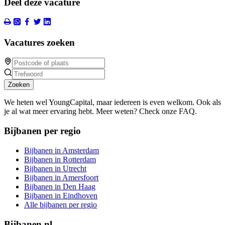
Deel deze vacature
Vacatures zoeken
Zoeken
We heten wel YoungCapital, maar iedereen is even welkom. Ook als
je al wat meer ervaring hebt. Meer weten? Check onze FAQ.
Bijbanen per regio
Bijbanen in Amsterdam
Bijbanen in Rotterdam
Bijbanen in Utrecht
Bijbanen in Amersfoort
Bijbanen in Den Haag
Bijbanen in Eindhoven
Alle bijbanen per regio
Bijbanen.nl