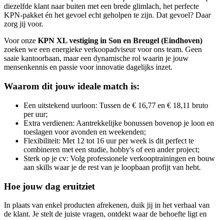
diezelfde klant naar buiten met een brede glimlach, het perfecte
KPN-pakket én het gevoel echt geholpen te zijn. Dat gevoel? Daar
zorg jij voor.
Voor onze
KPN XL vestiging in Son en Breugel (Eindhoven)
zoeken we een energieke verkoopadviseur voor ons team. Geen
saaie kantoorbaan, maar een dynamische rol waarin je jouw
mensenkennis en passie voor innovatie dagelijks inzet.
Waarom dit jouw ideale match is:
Een uitstekend uurloon: Tussen de € 16,77 en € 18,11 bruto
per uur;
Extra verdienen: Aantrekkelijke bonussen bovenop je loon en
toeslagen voor avonden en weekenden;
Flexibiliteit: Met 12 tot 16 uur per week is dit perfect te
combineren met een studie, hobby's of een ander project;
Sterk op je cv: Volg professionele verkooptrainingen en bouw
aan skills waar je de rest van je loopbaan profijt van hebt.
Hoe jouw dag eruitziet
In plaats van enkel producten afrekenen, duik jij in het verhaal van
de klant. Je stelt de juiste vragen, ontdekt waar de behoefte ligt en