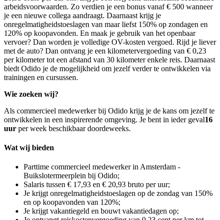
arbeidsvoorwaarden. Zo verdien je een bonus vanaf € 500 wanneer
je een nieuwe collega aandraagt. Daarnaast krijg je
onregelmatigheidstoeslagen van maar liefst 150% op zondagen en
120% op koopavonden. En maak je gebruik van het openbaar
vervoer? Dan worden je volledige OV-kosten vergoed. Rijd je liever
met de auto? Dan ontvang je een kilometervergoeding van € 0,23
per kilometer tot een afstand van 30 kilometer enkele reis. Daarnaast
biedt Odido je de mogelijkheid om jezelf verder te ontwikkelen via
trainingen en cursussen.
Wie zoeken wij?
Als commercieel medewerker bij Odido krijg je de kans om jezelf te
ontwikkelen in een inspirerende omgeving. Je bent in ieder geval
16
uur
per week beschikbaar doordeweeks.
Wat wij bieden
Parttime commercieel medewerker in Amsterdam -
Buikslotermeerplein bij Odido;
Salaris tussen € 17,93 en € 20,93 bruto per uur;
Je krijgt onregelmatigheidstoeslagen op de zondag van 150%
en op koopavonden van 120%;
Je krijgt vakantiegeld en bouwt vakantiedagen op;
Je ontvangt reiskostenvergoeding van 0,23 cent per km tot