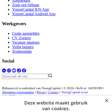
Aanmelden
Zoek een bijbaan
YoungCapital IOS App
YoungCapital Android App
Werkgevers
Gratis aanmelden
CV Zoeken
Vacature plaatsen
Veilig betalen
Testimonials
Social
Bijbanen.nl is onderdeel van YoungCapital • © 2026 • KvK nr: 34330199 •
Algemene voorwaarden
•
Privacy
Contact
•
YoungCapital score
4.3 - 3366 reviews
×
Deze website maakt gebruik
van cookies.