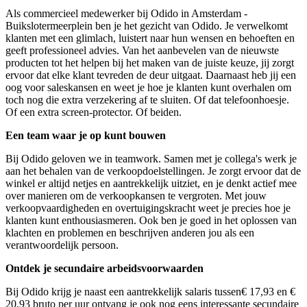
Als commercieel medewerker bij Odido in Amsterdam -
Buikslotermeerplein ben je het gezicht van Odido. Je verwelkomt
klanten met een glimlach, luistert naar hun wensen en behoeften en
geeft professioneel advies. Van het aanbevelen van de nieuwste
producten tot het helpen bij het maken van de juiste keuze, jij zorgt
ervoor dat elke klant tevreden de deur uitgaat. Daarnaast heb jij een
oog voor saleskansen en weet je hoe je klanten kunt overhalen om
toch nog die extra verzekering af te sluiten. Of dat telefoonhoesje.
Of een extra screen-protector. Of beiden.
Een team waar je op kunt bouwen
Bij Odido geloven we in teamwork. Samen met je collega's werk je
aan het behalen van de verkoopdoelstellingen. Je zorgt ervoor dat de
winkel er altijd netjes en aantrekkelijk uitziet, en je denkt actief mee
over manieren om de verkoopkansen te vergroten. Met jouw
verkoopvaardigheden en overtuigingskracht weet je precies hoe je
klanten kunt enthousiasmeren. Ook ben je goed in het oplossen van
klachten en problemen en beschrijven anderen jou als een
verantwoordelijk persoon.
Ontdek je secundaire arbeidsvoorwaarden
Bij Odido krijg je naast een aantrekkelijk s
alaris tussen
€ 17,93 en €
20,93
bruto per uur ontvang je
ook nog eens interessante secundaire