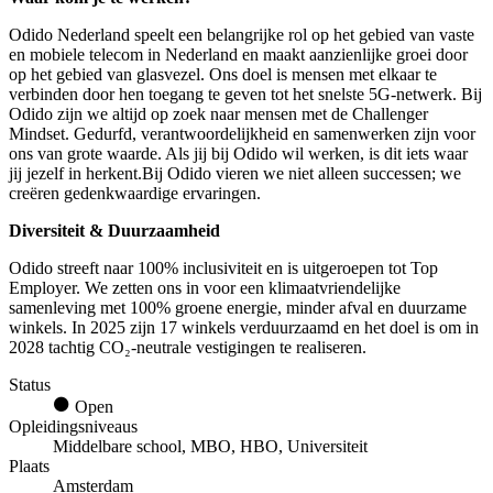
Odido Nederland speelt een belangrijke rol op het gebied van vaste
en mobiele telecom in Nederland en maakt aanzienlijke groei door
op het gebied van glasvezel. Ons doel is mensen met elkaar te
verbinden door hen toegang te geven tot het snelste 5G-netwerk. Bij
Odido zijn we altijd op zoek naar mensen met de Challenger
Mindset. Gedurfd, verantwoordelijkheid en samenwerken zijn voor
ons van grote waarde. Als jij bij Odido wil werken, is dit iets waar
jij jezelf in herkent.Bij Odido vieren we niet alleen successen; we
creëren gedenkwaardige ervaringen.
Diversiteit & Duurzaamheid
Odido streeft naar 100% inclusiviteit en is uitgeroepen tot Top
Employer. We zetten ons in voor een klimaatvriendelijke
samenleving met 100% groene energie, minder afval en duurzame
winkels. In 2025 zijn 17 winkels verduurzaamd en het doel is om in
2028 tachtig CO₂-neutrale vestigingen te realiseren.
Status
Open
Opleidingsniveaus
Middelbare school, MBO, HBO, Universiteit
Plaats
Amsterdam