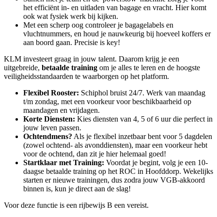
het efficiënt in- en uitladen van bagage en vracht. Hier komt
ook wat fysiek werk bij kijken.
Met een scherp oog controleer je bagagelabels en
vluchtnummers, en houd je nauwkeurig bij hoeveel koffers er
aan boord gaan. Precisie is key!
KLM investeert graag in jouw talent. Daarom krijg je een
uitgebreide,
betaalde training
om je alles te leren en de hoogste
veiligheidsstandaarden te waarborgen op het platform.
Flexibel Rooster:
Schiphol bruist 24/7. Werk van maandag
t/m zondag, met een voorkeur voor beschikbaarheid op
maandagen en vrijdagen.
Korte Diensten:
Kies diensten van 4, 5 of 6 uur die perfect in
jouw leven passen.
Ochtendmens?
Als je flexibel inzetbaar bent voor 5 dagdelen
(zowel ochtend- als avonddiensten), maar een voorkeur hebt
voor de ochtend, dan zit je hier helemaal goed!
Startklaar met Training:
Voordat je begint, volg je een 10-
daagse betaalde training op het ROC in Hoofddorp. Wekelijks
starten er nieuwe trainingen, dus zodra jouw VGB-akkoord
binnen is, kun je direct aan de slag!
Voor deze functie is een rijbewijs B een vereist.