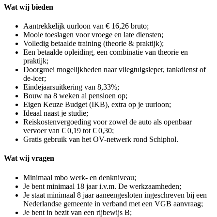
Wat wij bieden
Aantrekkelijk uurloon van € 16,26 bruto;
Mooie toeslagen voor vroege en late diensten;
Volledig betaalde training (theorie & praktijk);
Een betaalde opleiding, een combinatie van theorie en
praktijk;
Doorgroei mogelijkheden naar vliegtuigsleper, tankdienst of
de-icer;
Eindejaarsuitkering van 8,33%;
Bouw na 8 weken al pensioen op;
Eigen Keuze Budget (IKB), extra op je uurloon;
Ideaal naast je studie;
Reiskostenvergoeding voor zowel de auto als openbaar
vervoer van € 0,19 tot € 0,30;
Gratis gebruik van het OV-netwerk rond Schiphol.
Wat wij vragen
Minimaal mbo werk- en denkniveau;
Je bent minimaal 18 jaar i.v.m. De werkzaamheden;
Je staat minimaal 8 jaar aaneengesloten ingeschreven bij een
Nederlandse gemeente in verband met een VGB aanvraag;
Je bent in bezit van een rijbewijs B;