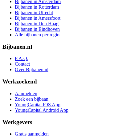
Bijbanen in Amsterdam
Bijbanen in Rotterdam
Bijbanen in Utrecht
Bijbanen in Amersfoort
Bijbanen in Den Haag
Bijbanen in Eindhoven
Alle bijbanen per regio
Bijbanen.nl
F.A.Q.
Contact
Over Bijbanen.nl
Werkzoekend
Aanmelden
Zoek een bijbaan
YoungCapital IOS App
YoungCapital Android App
Werkgevers
Gratis aanmelden