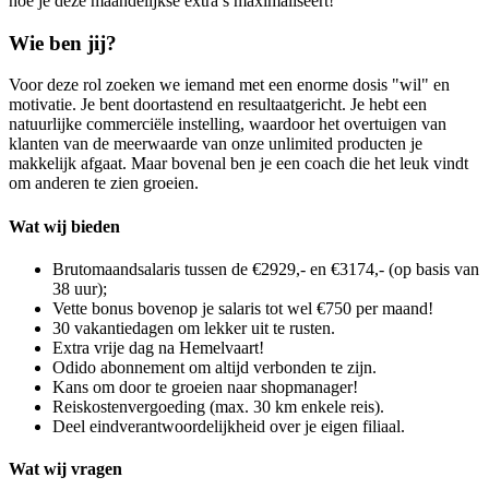
hoe je deze maandelijkse extra’s maximaliseert!
Wie ben jij?
Voor deze rol zoeken we iemand met een enorme dosis "wil" en
motivatie. Je bent doortastend en resultaatgericht. Je hebt een
natuurlijke commerciële instelling, waardoor het overtuigen van
klanten van de meerwaarde van onze unlimited producten je
makkelijk afgaat. Maar bovenal ben je een coach die het leuk vindt
om anderen te zien groeien.
Wat wij bieden
Brutomaandsalaris tussen de €2929,- en €3174,- (op basis van
38 uur);
Vette bonus bovenop je salaris tot wel €750 per maand!
30 vakantiedagen om lekker uit te rusten.
Extra vrije dag na Hemelvaart!
Odido abonnement om altijd verbonden te zijn.
Kans om door te groeien naar shopmanager!
Reiskostenvergoeding (max. 30 km enkele reis).
Deel eindverantwoordelijkheid over je eigen filiaal.
Wat wij vragen