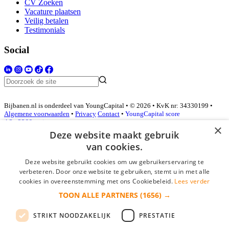
CV Zoeken
Vacature plaatsen
Veilig betalen
Testimonials
Social
Bijbanen.nl is onderdeel van YoungCapital • © 2026 • KvK nr: 34330199 •
Algemene voorwaarden
•
Privacy
Contact
•
YoungCapital score
4.3 - 3366 reviews
×
Deze website maakt gebruik
van cookies.
Inloggen als bedrijf
Deze website gebruikt cookies om uw gebruikerservaring te
verbeteren. Door onze website te gebruiken, stemt u in met alle
E-mail
*
cookies in overeenstemming met ons Cookiebeleid.
Lees verder
TOON ALLE PARTNERS
(1656) →
Wachtwoord
STRIKT NOODZAKELIJK
PRESTATIE
login gegevens onthouden
Wachtwoord vergeten?