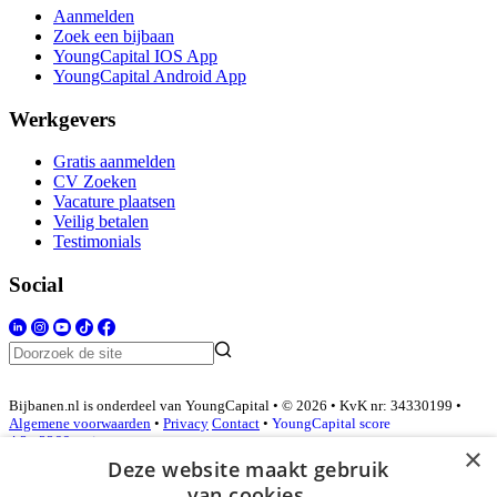
Aanmelden
Zoek een bijbaan
YoungCapital IOS App
YoungCapital Android App
Werkgevers
Gratis aanmelden
CV Zoeken
Vacature plaatsen
Veilig betalen
Testimonials
Social
Bijbanen.nl is onderdeel van YoungCapital • © 2026 • KvK nr: 34330199 •
Algemene voorwaarden
•
Privacy
Contact
•
YoungCapital score
4.3 - 3366 reviews
×
Deze website maakt gebruik
van cookies.