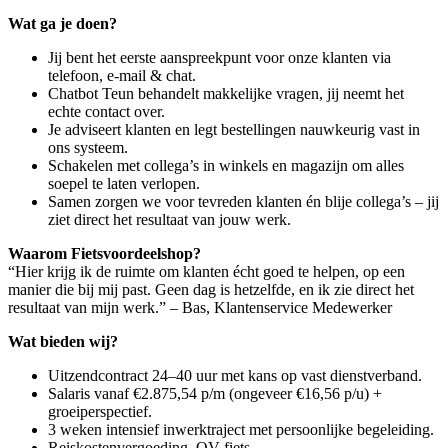
Wat ga je doen?
Jij bent het eerste aanspreekpunt voor onze klanten via
telefoon, e-mail & chat.
Chatbot Teun behandelt makkelijke vragen, jij neemt het
echte contact over.
Je adviseert klanten en legt bestellingen nauwkeurig vast in
ons systeem.
Schakelen met collega’s in winkels en magazijn om alles
soepel te laten verlopen.
Samen zorgen we voor tevreden klanten én blije collega’s – jij
ziet direct het resultaat van jouw werk.
Waarom Fietsvoordeelshop?
“Hier krijg ik de ruimte om klanten écht goed te helpen, op een
manier die bij mij past. Geen dag is hetzelfde, en ik zie direct het
resultaat van mijn werk.” – Bas, Klantenservice Medewerker
Wat bieden wij?
Uitzendcontract 24–40 uur met kans op vast dienstverband.
Salaris vanaf €2.875,54 p/m (ongeveer €16,56 p/u) +
groeiperspectief.
3 weken intensief inwerktraject met persoonlijke begeleiding.
Reiskostenvergoeding, OV-fiets.