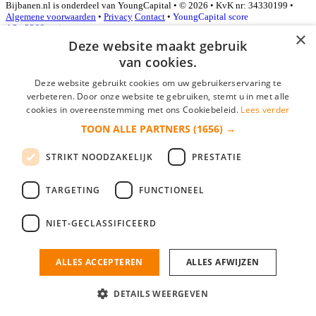
Bijbanen.nl is onderdeel van YoungCapital • © 2026 • KvK nr: 34330199 •
Algemene voorwaarden
•
Privacy
Contact
•
YoungCapital score
4.3 - 3366 reviews
×
Deze website maakt gebruik
van cookies.
Inloggen als bedrijf
Deze website gebruikt cookies om uw gebruikerservaring te
verbeteren. Door onze website te gebruiken, stemt u in met alle
E-mail
*
cookies in overeenstemming met ons Cookiebeleid.
Lees verder
TOON ALLE PARTNERS
(1656) →
Wachtwoord
STRIKT NOODZAKELIJK
PRESTATIE
login gegevens onthouden
Wachtwoord vergeten?
login
TARGETING
FUNCTIONEEL
Bedrijf aanmelden
NIET-GECLASSIFICEERD
Na het aanmelden kun je meteen je vacature plaatsen en heb je je
nieuwe collega/werknemer zo gevonden!
ALLES ACCEPTEREN
ALLES AFWIJZEN
Heb je nog geen gratis bedrijfsprofiel?
DETAILS WEERGEVEN
Bedrijf aanmelden