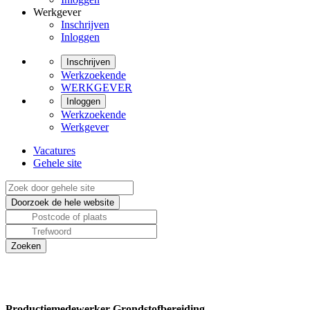
Werkgever
Inschrijven
Inloggen
Inschrijven
Werkzoekende
WERKGEVER
Inloggen
Werkzoekende
Werkgever
Vacatures
Gehele site
Productiemedewerker Grondstofbereiding