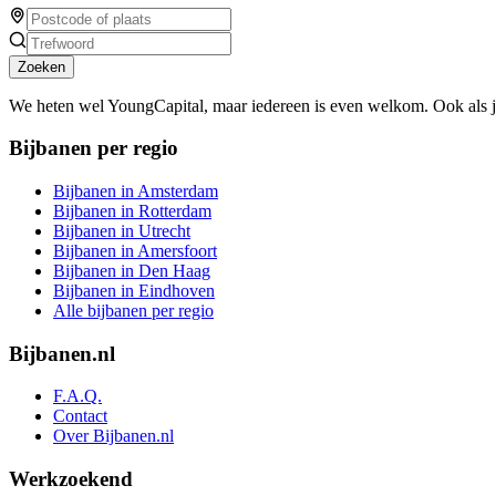
Zoeken
We heten wel YoungCapital, maar iedereen is even welkom. Ook als 
Bijbanen per regio
Bijbanen in Amsterdam
Bijbanen in Rotterdam
Bijbanen in Utrecht
Bijbanen in Amersfoort
Bijbanen in Den Haag
Bijbanen in Eindhoven
Alle bijbanen per regio
Bijbanen.nl
F.A.Q.
Contact
Over Bijbanen.nl
Werkzoekend