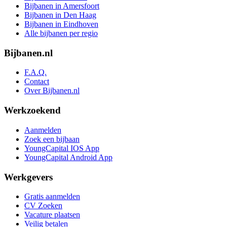
Bijbanen in Amersfoort
Bijbanen in Den Haag
Bijbanen in Eindhoven
Alle bijbanen per regio
Bijbanen.nl
F.A.Q.
Contact
Over Bijbanen.nl
Werkzoekend
Aanmelden
Zoek een bijbaan
YoungCapital IOS App
YoungCapital Android App
Werkgevers
Gratis aanmelden
CV Zoeken
Vacature plaatsen
Veilig betalen