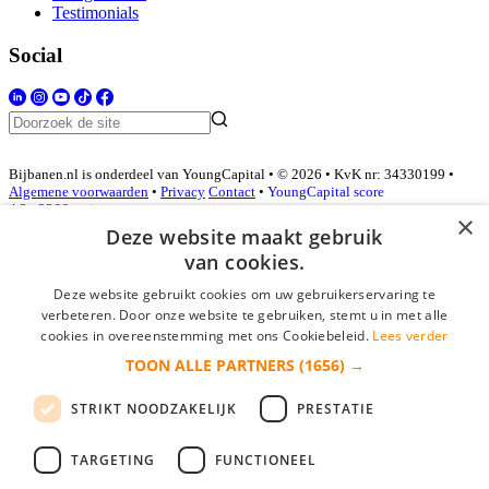
Testimonials
Social
Bijbanen.nl is onderdeel van YoungCapital • © 2026 • KvK nr: 34330199 •
Algemene voorwaarden
•
Privacy
Contact
•
YoungCapital score
4.3 - 3366 reviews
×
Deze website maakt gebruik
van cookies.
Inloggen als bedrijf
Deze website gebruikt cookies om uw gebruikerservaring te
verbeteren. Door onze website te gebruiken, stemt u in met alle
E-mail
*
cookies in overeenstemming met ons Cookiebeleid.
Lees verder
TOON ALLE PARTNERS
(1656) →
Wachtwoord
STRIKT NOODZAKELIJK
PRESTATIE
login gegevens onthouden
Wachtwoord vergeten?
login
TARGETING
FUNCTIONEEL