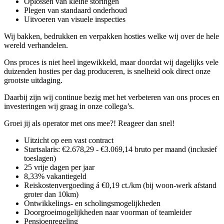
Oplossen van kleine storingen
Plegen van standaard onderhoud
Uitvoeren van visuele inspecties
Wij bakken, bedrukken en verpakken hosties welke wij over de hele
wereld verhandelen.
Ons proces is niet heel ingewikkeld, maar doordat wij dagelijks vele
duizenden hosties per dag produceren, is snelheid ook direct onze
grootste uitdaging.
Daarbij zijn wij continue bezig met het verbeteren van ons proces en
investeringen wij graag in onze collega’s.
Groei jij als operator met ons mee?! Reageer dan snel!
Uitzicht op een vast contract
Startsalaris: €2.678,29 - €3.069,14 bruto per maand (inclusief
toeslagen)
25 vrije dagen per jaar
8,33% vakantiegeld
Reiskostenvergoeding á €0,19 ct./km (bij woon-werk afstand
groter dan 10km)
Ontwikkelings- en scholingsmogelijkheden
Doorgroeimogelijkheden naar voorman of teamleider
Pensioenregeling