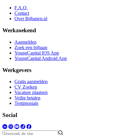
F.A.Q.
Contact
Over Bijbanen.nl
Werkzoekend
Aanmelden
Zoek een bijbaan
YoungCapital IOS App
YoungCapital Android App
Werkgevers
Gratis aanmelden
CV Zoeken
Vacature plaatsen
Veilig betalen
Testimonials
Social