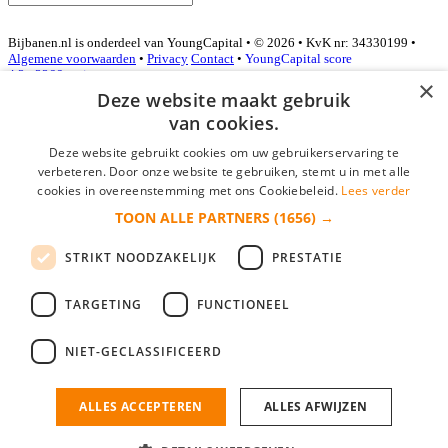
Bijbanen.nl is onderdeel van YoungCapital • © 2026 • KvK nr: 34330199 •
Algemene voorwaarden
•
Privacy
Contact
•
YoungCapital score
4.3 - 3366 reviews
×
Deze website maakt gebruik
van cookies.
Inloggen als bedrijf
Deze website gebruikt cookies om uw gebruikerservaring te
verbeteren. Door onze website te gebruiken, stemt u in met alle
E-mail
*
cookies in overeenstemming met ons Cookiebeleid.
Lees verder
TOON ALLE PARTNERS
(1656) →
Wachtwoord
STRIKT NOODZAKELIJK
PRESTATIE
login gegevens onthouden
Wachtwoord vergeten?
login
TARGETING
FUNCTIONEEL
Bedrijf aanmelden
NIET-GECLASSIFICEERD
Na het aanmelden kun je meteen je vacature plaatsen en heb je je
nieuwe collega/werknemer zo gevonden!
ALLES ACCEPTEREN
ALLES AFWIJZEN
Heb je nog geen gratis bedrijfsprofiel?