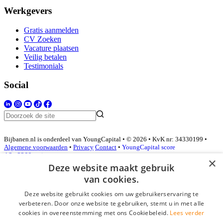
Werkgevers
Gratis aanmelden
CV Zoeken
Vacature plaatsen
Veilig betalen
Testimonials
Social
Bijbanen.nl is onderdeel van YoungCapital • © 2026 • KvK nr: 34330199 •
Algemene voorwaarden
•
Privacy
Contact
•
YoungCapital score
4.3 - 3366 reviews
×
Deze website maakt gebruik
van cookies.
Inloggen als bedrijf
Deze website gebruikt cookies om uw gebruikerservaring te
verbeteren. Door onze website te gebruiken, stemt u in met alle
E-mail
*
cookies in overeenstemming met ons Cookiebeleid.
Lees verder