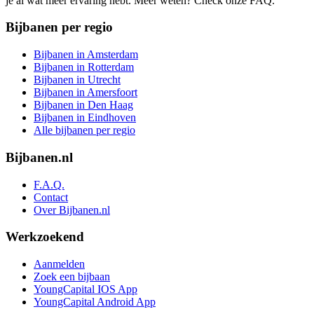
je al wat meer ervaring hebt. Meer weten? Check onze FAQ.
Bijbanen per regio
Bijbanen in Amsterdam
Bijbanen in Rotterdam
Bijbanen in Utrecht
Bijbanen in Amersfoort
Bijbanen in Den Haag
Bijbanen in Eindhoven
Alle bijbanen per regio
Bijbanen.nl
F.A.Q.
Contact
Over Bijbanen.nl
Werkzoekend
Aanmelden
Zoek een bijbaan
YoungCapital IOS App
YoungCapital Android App