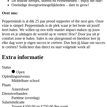
De leukste feestjes, borrels en evenementen – enjoy the ride!
Oneindige doorgroeimogelijkheden – dare to grow!
Over ons:
Pepperminds is al dik 25 jaar proud supporter of the next gen. Onze
visie is simpel: Pepperminds is de plek waar je het beste uit jezelf
leert halen. We willen op een toffe manier impact maken op jouw
leven en je uitdagen de wereld op te vreten! Hoe? Door jou uit je
comfort zone te halen. Sales is our playground en hierdoor leer jij
elke dag weer je eigen succes te creëren. Dus ben jij klaar om succes
te creëren? Solliciteer dan direct en start volgende week al!
Extra informatie
Status
Open
Opleidingsniveaus
Middelbare school
Plaats
Amersfoort
Dienstverbanden
Parttime (overdag)
Salarisindicatie
Tussen €450,00 en €750,00 Per week