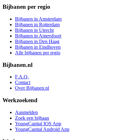
Bijbanen per regio
Bijbanen in Amsterdam
Bijbanen in Rotterdam
Bijbanen in Utrecht
Bijbanen in Amersfoort
Bijbanen in Den Haag
Bijbanen in Eindhoven
Alle bijbanen per regio
Bijbanen.nl
F.A.Q.
Contact
Over Bijbanen.nl
Werkzoekend
Aanmelden
Zoek een bijbaan
YoungCapital IOS App
YoungCapital Android App