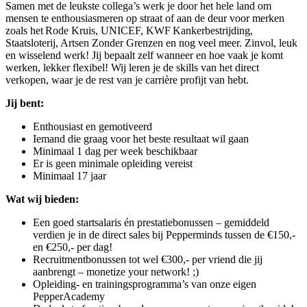
Samen met de leukste collega’s werk je door het hele land om
mensen te enthousiasmeren op straat of aan de deur voor merken
zoals het Rode Kruis, UNICEF, KWF Kankerbestrijding,
Staatsloterij, Artsen Zonder Grenzen en nog veel meer. Zinvol, leuk
en wisselend werk! Jij bepaalt zelf wanneer en hoe vaak je komt
werken, lekker flexibel! Wij leren je de skills van het direct
verkopen, waar je de rest van je carrière profijt van hebt.
Jij bent:
Enthousiast en gemotiveerd
Iemand die graag voor het beste resultaat wil gaan
Minimaal 1 dag per week beschikbaar
Er is geen minimale opleiding vereist
Minimaal 17 jaar
Wat wij bieden:
Een goed startsalaris én prestatiebonussen – gemiddeld
verdien je in de direct sales bij Pepperminds tussen de €150,-
en €250,- per dag!
Recruitmentbonussen tot wel €300,- per vriend die jij
aanbrengt – monetize your network! ;)
Opleiding- en trainingsprogramma’s van onze eigen
PepperAcademy