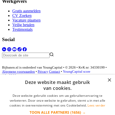
Werkgevers
Gratis aanmelden
CV Zoeken
Vacature plaatsen
Veilig betalen
Testimonials
Social
Bijbanen.nl is onderdeel van YoungCapital • © 2026 • KvK nr: 34330199 •
Algemene voorwaarden
•
Privacy
Contact
•
YoungCapital score
4.3 - 3366 reviews
×
Deze website maakt gebruik
van cookies.
Inloggen als bedrijf
Deze website gebruikt cookies om uw gebruikerservaring te
verbeteren. Door onze website te gebruiken, stemt u in met alle
E-mail
*
cookies in overeenstemming met ons Cookiebeleid.
Lees verder
TOON ALLE PARTNERS
(1656) →
Wachtwoord