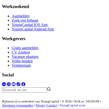
Werkzoekend
Aanmelden
Zoek een bijbaan
YoungCapital IOS App
YoungCapital Android App
Werkgevers
Gratis aanmelden
CV Zoeken
Vacature plaatsen
Veilig betalen
Testimonials
Social
Bijbanen.nl is onderdeel van YoungCapital • © 2026 • KvK nr: 34330199 •
Algemene voorwaarden
•
Privacy
Contact
•
YoungCapital score