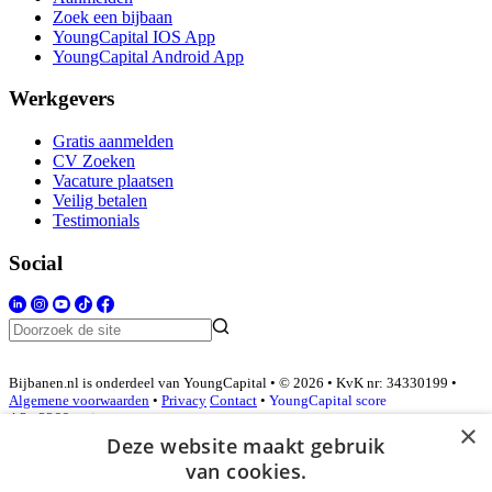
Zoek een bijbaan
YoungCapital IOS App
YoungCapital Android App
Werkgevers
Gratis aanmelden
CV Zoeken
Vacature plaatsen
Veilig betalen
Testimonials
Social
Bijbanen.nl is onderdeel van YoungCapital • © 2026 • KvK nr: 34330199 •
Algemene voorwaarden
•
Privacy
Contact
•
YoungCapital score
4.3 - 3366 reviews
×
Deze website maakt gebruik
van cookies.