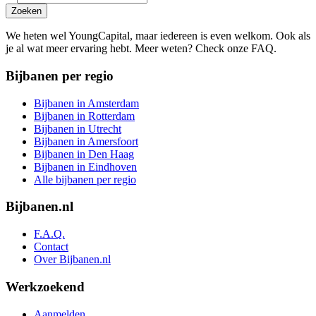
Zoeken
We heten wel YoungCapital, maar iedereen is even welkom. Ook als
je al wat meer ervaring hebt. Meer weten? Check onze FAQ.
Bijbanen per regio
Bijbanen in Amsterdam
Bijbanen in Rotterdam
Bijbanen in Utrecht
Bijbanen in Amersfoort
Bijbanen in Den Haag
Bijbanen in Eindhoven
Alle bijbanen per regio
Bijbanen.nl
F.A.Q.
Contact
Over Bijbanen.nl
Werkzoekend
Aanmelden