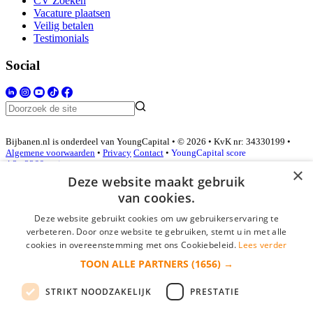
CV Zoeken
Vacature plaatsen
Veilig betalen
Testimonials
Social
Bijbanen.nl is onderdeel van YoungCapital • © 2026 • KvK nr: 34330199 •
Algemene voorwaarden
•
Privacy
Contact
•
YoungCapital score
4.3 - 3366 reviews
×
Deze website maakt gebruik
van cookies.
Inloggen als bedrijf
Deze website gebruikt cookies om uw gebruikerservaring te
verbeteren. Door onze website te gebruiken, stemt u in met alle
E-mail
*
cookies in overeenstemming met ons Cookiebeleid.
Lees verder
TOON ALLE PARTNERS
(1656) →
Wachtwoord
STRIKT NOODZAKELIJK
PRESTATIE
login gegevens onthouden
Wachtwoord vergeten?