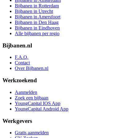
Bijbanen in Amsterdam
Bijbanen in Rotterdam
Bijbanen in Utrecht
Bijbanen in Amersfoort
Bijbanen in Den Haag
Bijbanen in Eindhoven
Alle bijbanen per regio
Bijbanen.nl
F.A.Q.
Contact
Over Bijbanen.nl
Werkzoekend
Aanmelden
Zoek een bijbaan
YoungCapital IOS App
YoungCapital Android App
Werkgevers
Gratis aanmelden