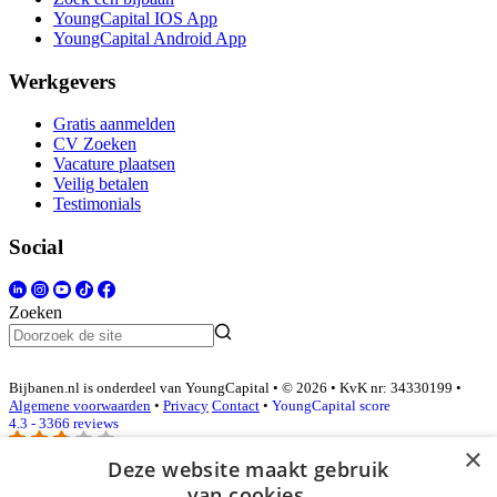
YoungCapital IOS App
YoungCapital Android App
Werkgevers
Gratis aanmelden
CV Zoeken
Vacature plaatsen
Veilig betalen
Testimonials
Social
Zoeken
Bijbanen.nl is onderdeel van YoungCapital • © 2026 • KvK nr: 34330199 •
Algemene voorwaarden
•
Privacy
Contact
•
YoungCapital score
4.3 - 3366 reviews
×
Deze website maakt gebruik
van cookies.