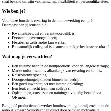
staat bekend om zijn vakmanschap, flexibiliteit en persoonlijke sfeer.
Wie ben je?
Voor deze functie is ervaring in de houtbewerking een pré.
Daarnaast ben jij iemand die:
Kwaliteitsbewust en verantwoordelijk is;
Doorzettingsvermogen heeft;
Flexibel en zelfstandig kan werken;
En natuurlijk collegiaal is - samen bereik je het beste resultaat!
Wat mag je verwachten?
Een fulltime baan in de houtproductie voor de langere termijn;
Marktconform salaris, afhankelijk van ervaring en kennis;
Reiskostenvergoeding;
Doorgroeimogelijkheden binnen het bedrijf;
Een goed inwerktraject met interne opleiding;
Een leuk en hecht team van collega’s;
Opleidingen, cursussen en trainingen volledig betaald via
Olympia.
Ben jij dé productiemedewerker houtbewerking die wij zoeken in de
regio Alkmaar? Solliciteer dan direct door je cv en motivatie te