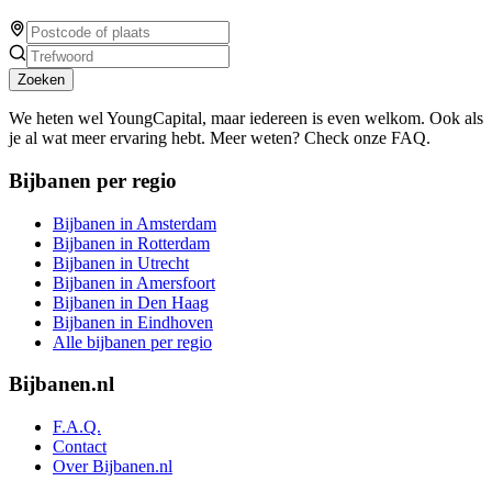
Zoeken
We heten wel YoungCapital, maar iedereen is even welkom. Ook als
je al wat meer ervaring hebt. Meer weten? Check onze FAQ.
Bijbanen per regio
Bijbanen in Amsterdam
Bijbanen in Rotterdam
Bijbanen in Utrecht
Bijbanen in Amersfoort
Bijbanen in Den Haag
Bijbanen in Eindhoven
Alle bijbanen per regio
Bijbanen.nl
F.A.Q.
Contact
Over Bijbanen.nl