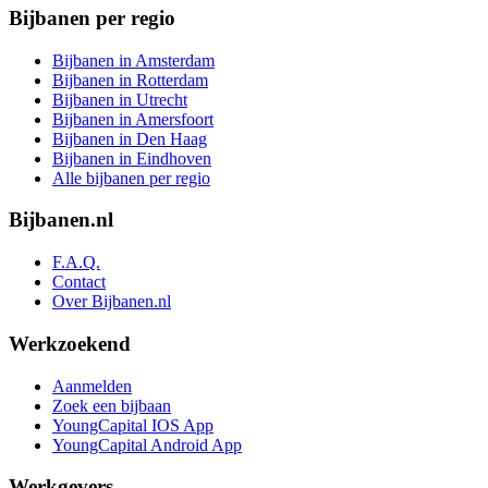
Bijbanen per regio
Bijbanen in Amsterdam
Bijbanen in Rotterdam
Bijbanen in Utrecht
Bijbanen in Amersfoort
Bijbanen in Den Haag
Bijbanen in Eindhoven
Alle bijbanen per regio
Bijbanen.nl
F.A.Q.
Contact
Over Bijbanen.nl
Werkzoekend
Aanmelden
Zoek een bijbaan
YoungCapital IOS App
YoungCapital Android App
Werkgevers