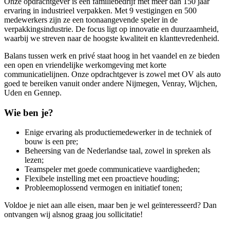
Onze opdrachtgever is een familiebedrijf met meer dan 150 jaar
ervaring in industrieel verpakken. Met 9 vestigingen en 500
medewerkers zijn ze een toonaangevende speler in de
verpakkingsindustrie. De focus ligt op innovatie en duurzaamheid,
waarbij we streven naar de hoogste kwaliteit en klanttevredenheid.
Balans tussen werk en privé staat hoog in het vaandel en ze bieden
een open en vriendelijke werkomgeving met korte
communicatielijnen. Onze opdrachtgever is zowel met OV als auto
goed te bereiken vanuit onder andere Nijmegen, Venray, Wijchen,
Uden en Gennep.
Wie ben je?
Enige ervaring als productiemedewerker in de techniek of
bouw is een
pre;
Beheersing van de Nederlandse taal, zowel in spreken als
lezen;
Teamspeler met goede communicatieve vaardigheden;
Flexibele instelling met een proactieve houding;
Probleemoplossend vermogen en initiatief tonen;
Voldoe je niet aan alle eisen, maar ben je wel geïnteresseerd? Dan
ontvangen wij alsnog graag jou sollicitatie!