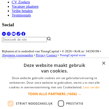
CV Zoeken
Vacature plaatsen
Veilig betalen
Testimonials
Social
Bijbanen.nl is onderdeel van YoungCapital • © 2026 • KvK nr: 34330199 •
Algemene voorwaarden
•
Privacy
Contact
•
YoungCapital score
4.3 - 3366 reviews
×
Deze website maakt gebruik
van cookies.
Inloggen als bedrijf
Deze website gebruikt cookies om uw gebruikerservaring te
verbeteren. Door onze website te gebruiken, stemt u in met alle
E-mail
*
cookies in overeenstemming met ons Cookiebeleid.
Lees verder
TOON ALLE PARTNERS
(1656) →
Wachtwoord
STRIKT NOODZAKELIJK
PRESTATIE
login gegevens onthouden