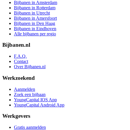
Bijbanen in Amsterdam
Bijbanen in Rotterdam
Bijbanen in Utrecht
Bijbanen in Amersfoort
Bijbanen in Den Haag
Bijbanen in Eindhoven
Alle bijbanen per regio
Bijbanen.nl
F.A.Q.
Contact
Over Bijbanen.nl
Werkzoekend
Aanmelden
Zoek een bijbaan
YoungCapital IOS App
YoungCapital Android App
Werkgevers
Gratis aanmelden