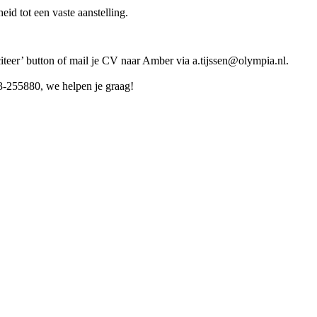
id tot een vaste aanstelling.
citeer’ button of mail je CV naar Amber via a.tijssen@olympia.nl.
3-255880, we helpen je graag!