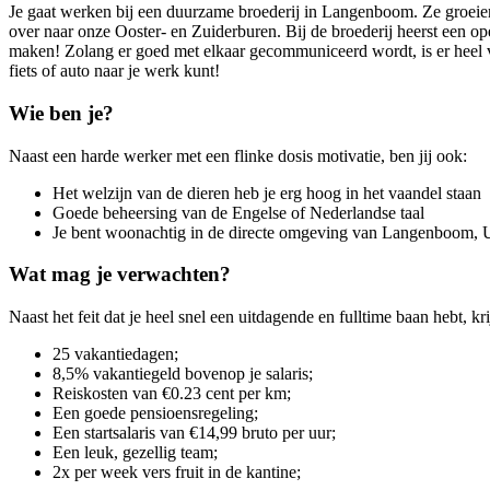
Je gaat werken bij een duurzame broederij in Langenboom. Ze groeien
over naar onze Ooster- en Zuiderburen. Bij de broederij heerst een op
maken! Zolang er goed met elkaar gecommuniceerd wordt, is er heel vee
fiets of auto naar je werk kunt!
Wie ben je?
Naast een harde werker met een flinke dosis motivatie, ben jij ook:
Het welzijn van de dieren heb je erg hoog in het vaandel staan
Goede beheersing van de Engelse of Nederlandse taal
Je bent woonachtig in de directe omgeving van Langenboom, U
Wat mag je verwachten?
Naast het feit dat je heel snel een uitdagende en fulltime baan hebt, kri
25 vakantiedagen;
8,5% vakantiegeld bovenop je salaris;
Reiskosten van €0.23 cent per km;
Een goede pensioensregeling;
Een startsalaris van €14,99 bruto per uur;
Een leuk, gezellig team;
2x per week vers fruit in de kantine;