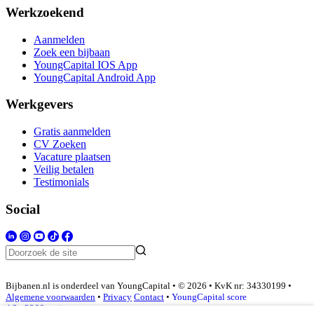
Werkzoekend
Aanmelden
Zoek een bijbaan
YoungCapital IOS App
YoungCapital Android App
Werkgevers
Gratis aanmelden
CV Zoeken
Vacature plaatsen
Veilig betalen
Testimonials
Social
Bijbanen.nl is onderdeel van YoungCapital • © 2026 • KvK nr: 34330199 •
Algemene voorwaarden
•
Privacy
Contact
•
YoungCapital score
4.3 - 3366 reviews