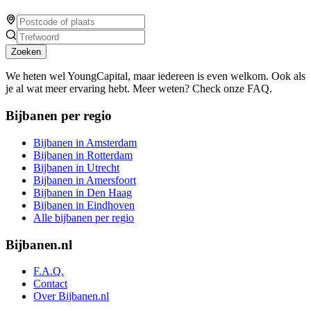
Zoeken
We heten wel YoungCapital, maar iedereen is even welkom. Ook als
je al wat meer ervaring hebt. Meer weten? Check onze FAQ.
Bijbanen per regio
Bijbanen in Amsterdam
Bijbanen in Rotterdam
Bijbanen in Utrecht
Bijbanen in Amersfoort
Bijbanen in Den Haag
Bijbanen in Eindhoven
Alle bijbanen per regio
Bijbanen.nl
F.A.Q.
Contact
Over Bijbanen.nl