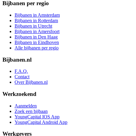
Bijbanen per regio
Bijbanen in Amsterdam
Bijbanen in Rotterdam
Bijbanen in Utrecht
Bijbanen in Amersfoort
Bijbanen in Den Haag
Bijbanen in Eindhoven
Alle bijbanen per regio
Bijbanen.nl
F.A.Q.
Contact
Over Bijbanen.nl
Werkzoekend
Aanmelden
Zoek een bijbaan
YoungCapital IOS App
YoungCapital Android App
Werkgevers