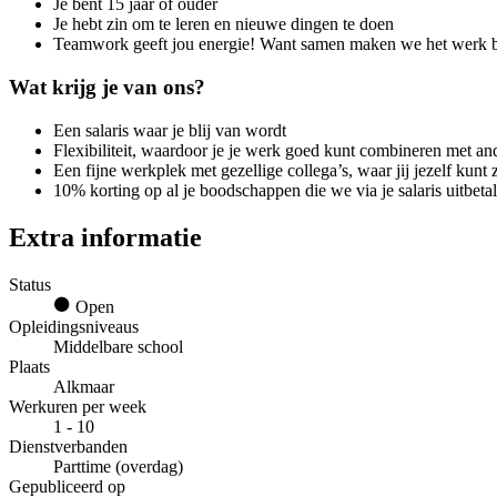
Je bent 15 jaar of ouder
Je hebt zin om te leren en nieuwe dingen te doen
Teamwork geeft jou energie! Want samen maken we het werk be
Wat krijg je van ons?
Een salaris waar je blij van wordt
Flexibiliteit, waardoor je je werk goed kunt combineren met ande
Een fijne werkplek met gezellige collega’s, waar jij jezelf kunt 
10% korting op al je boodschappen die we via je salaris uitbetal
Extra informatie
Status
Open
Opleidingsniveaus
Middelbare school
Plaats
Alkmaar
Werkuren per week
1 - 10
Dienstverbanden
Parttime (overdag)
Gepubliceerd op