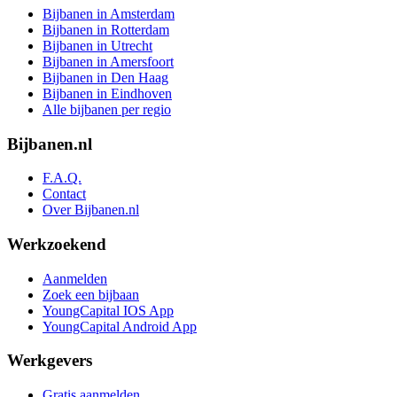
Bijbanen in Amsterdam
Bijbanen in Rotterdam
Bijbanen in Utrecht
Bijbanen in Amersfoort
Bijbanen in Den Haag
Bijbanen in Eindhoven
Alle bijbanen per regio
Bijbanen.nl
F.A.Q.
Contact
Over Bijbanen.nl
Werkzoekend
Aanmelden
Zoek een bijbaan
YoungCapital IOS App
YoungCapital Android App
Werkgevers
Gratis aanmelden