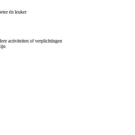
ter én leuker
re activiteiten of verplichtingen
zijn