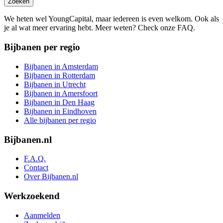
Zoeken
We heten wel YoungCapital, maar iedereen is even welkom. Ook als
je al wat meer ervaring hebt. Meer weten? Check onze FAQ.
Bijbanen per regio
Bijbanen in Amsterdam
Bijbanen in Rotterdam
Bijbanen in Utrecht
Bijbanen in Amersfoort
Bijbanen in Den Haag
Bijbanen in Eindhoven
Alle bijbanen per regio
Bijbanen.nl
F.A.Q.
Contact
Over Bijbanen.nl
Werkzoekend
Aanmelden