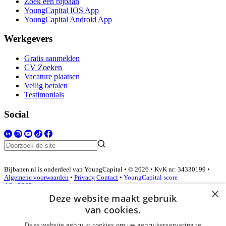
Zoek een bijbaan
YoungCapital IOS App
YoungCapital Android App
Werkgevers
Gratis aanmelden
CV Zoeken
Vacature plaatsen
Veilig betalen
Testimonials
Social
Bijbanen.nl is onderdeel van YoungCapital • © 2026 • KvK nr: 34330199 •
Algemene voorwaarden
•
Privacy
Contact
•
YoungCapital score
4.3 - 3366 reviews
×
Deze website maakt gebruik
van cookies.
Inloggen als bedrijf
Deze website gebruikt cookies om uw gebruikerservaring te