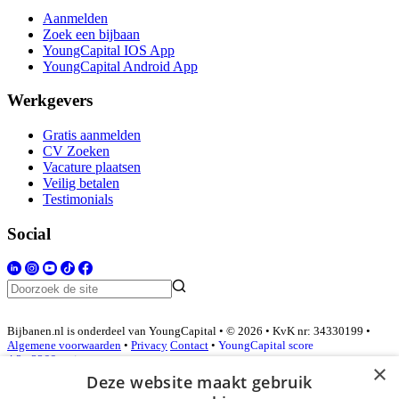
Aanmelden
Zoek een bijbaan
YoungCapital IOS App
YoungCapital Android App
Werkgevers
Gratis aanmelden
CV Zoeken
Vacature plaatsen
Veilig betalen
Testimonials
Social
Bijbanen.nl is onderdeel van YoungCapital • © 2026 • KvK nr: 34330199 •
Algemene voorwaarden
•
Privacy
Contact
•
YoungCapital score
4.3 - 3366 reviews
×
Deze website maakt gebruik