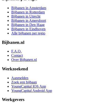
Bijbanen in Amsterdam
Bijbanen in Rotterdam
Bijbanen in Utrecht
Bijbanen in Amersfoort
Bijbanen in Den Haag
Bijbanen in Eindhoven
Alle bijbanen per regio
Bijbanen.nl
F.A.Q.
Contact
Over Bijbanen.nl
Werkzoekend
Aanmelden
Zoek een bijbaan
YoungCapital IOS App
YoungCapital Android App
Werkgevers