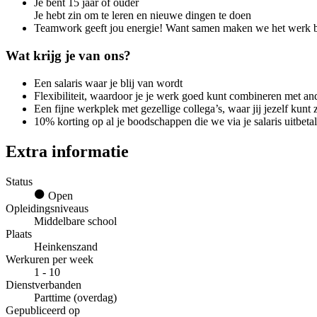
Je bent 15 jaar of ouder
Je hebt zin om te leren en nieuwe dingen te doen
Teamwork geeft jou energie! Want samen maken we het werk be
Wat krijg je van ons?
Een salaris waar je blij van wordt
Flexibiliteit, waardoor je je werk goed kunt combineren met ande
Een fijne werkplek met gezellige collega’s, waar jij jezelf kunt 
10% korting op al je boodschappen die we via je salaris uitbetal
Extra informatie
Status
Open
Opleidingsniveaus
Middelbare school
Plaats
Heinkenszand
Werkuren per week
1 - 10
Dienstverbanden
Parttime (overdag)
Gepubliceerd op